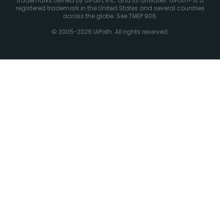
trademarks owned by UiPath, Inc. and its affiliates. UiPath® is a
registered trademark in the United States and several countries
across the globe. See TMEP 906.
© 2005-2026 UiPath. All rights reserved.