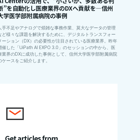
AI Centerの活用で、“小さいが、多数ある判
断”を自動化し医療業界のDXへ貢献を―信州
大学医学部附属病院の事例
人手不足やアナログで煩雑な事務作業、莫大なデータの管理
など様々な課題を解決するために、デジタルトランスフォー
メーション（DX）の必要性が注目されている医療業界。昨年
開催した「UiPath AI EXPO 3.0」のセッションの中から、医
療業界のDXに成功した事例として、信州大学医学部附属病院
のケースをご紹介します。
Get articles from