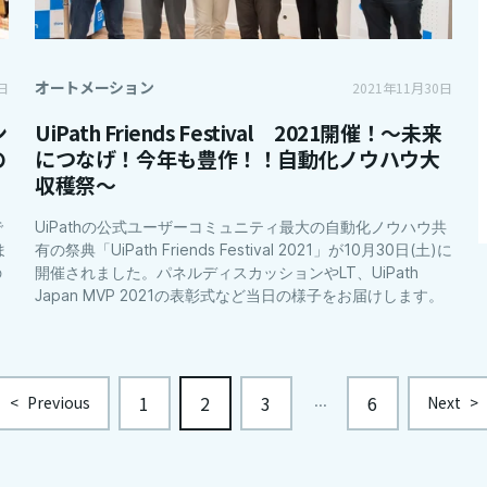
オートメーション
日
2021年11月30日
ン
UiPath Friends Festival 2021開催！～未来
の
につなげ！今年も豊作！！自動化ノウハウ大
収穫祭～
で
UiPathの公式ユーザーコミュニティ最大の自動化ノウハウ共
ま
有の祭典「UiPath Friends Festival 2021」が10月30日(土)に
の
開催されました。パネルディスカッションやLT、UiPath
Japan MVP 2021の表彰式など当日の様子をお届けします。
1
2
3
6
...
<
Previous
Next
>