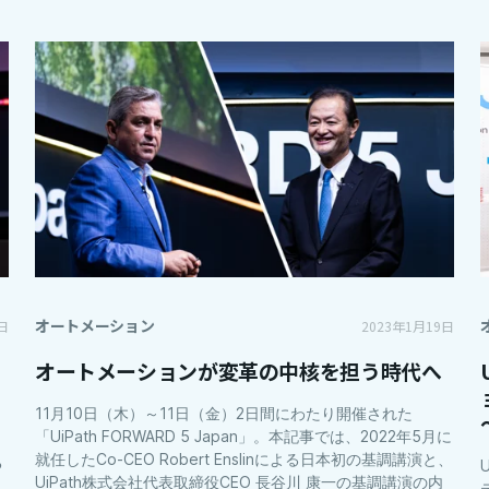
オートメーション
日
2023年1月19日
オートメーションが変革の中核を担う時代へ
11月10日（木）～11日（金）2日間にわたり開催された
「UiPath FORWARD 5 Japan」。本記事では、2022年5月に
就任したCo-CEO Robert Enslinによる日本初の基調講演と、
る
UiPath株式会社代表取締役CEO 長谷川 康一の基調講演の内