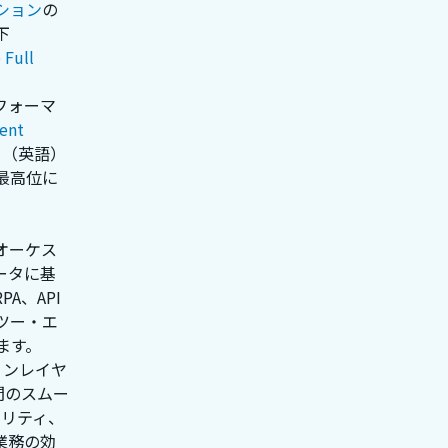
ション
の
下
 Full
フォーマ
gent
」（英語）
最高位に
A、オーケス
ータに基
A、API
ツー・エ
ます。
ョンレイヤ
間のスムー
ュリティ、
業務の効