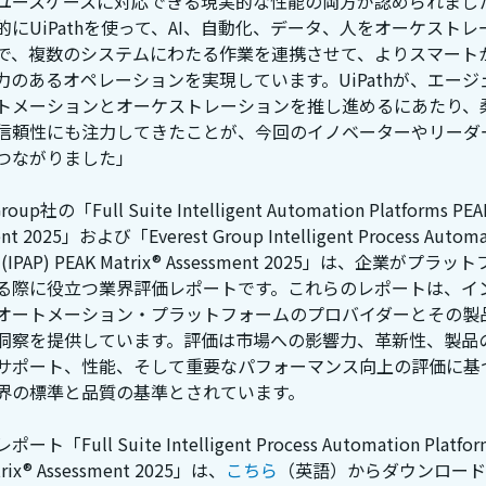
ユースケースに対応できる現実的な性能の両方が認められまし
的にUiPathを使って、AI、自動化、データ、人をオーケストレ
で、複数のシステムにわたる作業を連携させて、よりスマート
力のあるオペレーションを実現しています。UiPathが、エージ
トメーションとオーケストレーションを推し進めるにあたり、
信頼性にも注力してきたことが、今回のイノベーターやリーダ
つながりました」
Group社の「Full Suite Intelligent Automation Platforms PEA
nt 2025」および「Everest Group Intelligent Process Automa
rm (IPAP) PEAK Matrix® Assessment 2025」は、企業がプラ
る際に役立つ業界評価レポートです。これらのレポートは、イ
オートメーション・プラットフォームのプロバイダーとその製
洞察を提供しています。評価は市場への影響力、革新性、製品
サポート、性能、そして重要なパフォーマンス向上の評価に基
界の標準と品質の基準とされています。
ト「Full Suite Intelligent Process Automation Platform
trix® Assessment 2025」は、
こちら
（英語）からダウンロード