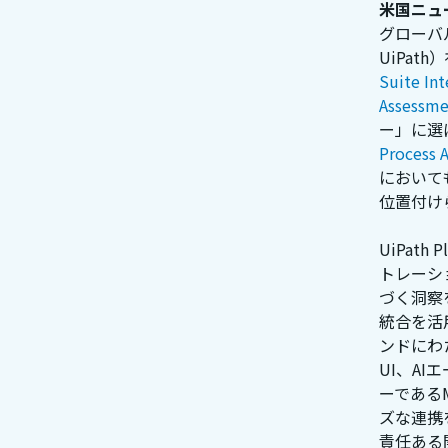
米国ニュー
グローバル
UiPat
Suite In
Assessme
ー」に選
Process 
において
位置付け
UiPath
トレーシ
づく洞察
統合を活
ンドにわ
UI、AI
ーである
ズな連携を
責任ある