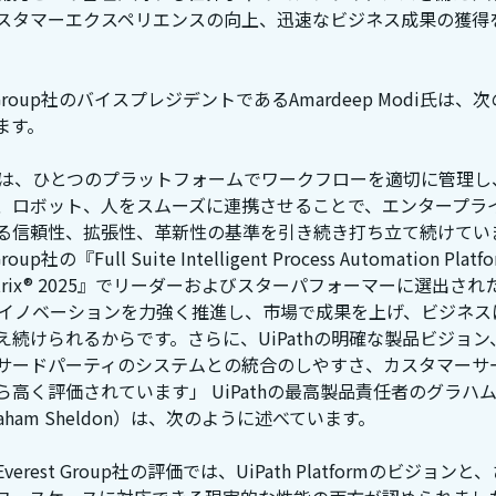
スタマーエクスペリエンスの向上、迅速なビジネス成果の獲得
st Group社のバイスプレジデントであるAmardeep Modi氏は、
ます。
athは、ひとつのプラットフォームでワークフローを適切に管理し
、ロボット、人をスムーズに連携させることで、エンタープラ
る信頼性、拡張性、革新性の基準を引き続き打ち立て続けてい
Group社の『Full Suite Intelligent Process Automation Platfo
Matrix® 2025』でリーダーおよびスターパフォーマーに選出さ
thがイノベーションを力強く推進し、市場で成果を上げ、ビジネ
え続けられるからです。さらに、UiPathの明確な製品ビジョン
サードパーティのシステムとの統合のしやすさ、カスタマーサ
ら高く評価されています」 UiPathの最高製品責任者のグラハ
aham Sheldon）は、次のように述べています。
verest Group社の評価では、UiPath Platformのビジョン