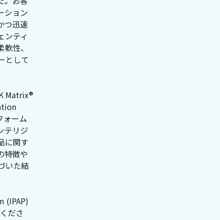
た。お客
ーション
かつ迅速
ェンティ
柔軟性、
ーとして
K Matrix®
tion
ットフォーム
ンテリジ
品に関す
の特徴や
づいた結
 (IPAP)
くださ