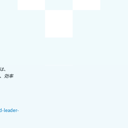
は、
力、効率
-leader-