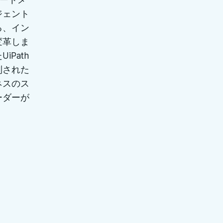
ジェント
る、イン
変革しま
Path
制された
ネスのス
ーダーが