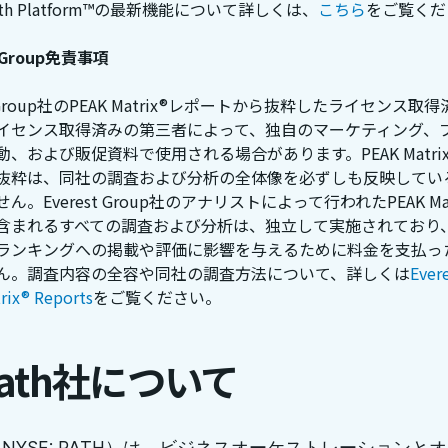
ath Platform™の最新機能について詳しくは、
こちら
をご覧くだ
t Group免責事項
st Group社のPEAK Matrix®レポートから抜粋したライセンス取
イセンス取得済みの第三者によって、独自のマーケティング、
、および販促資料で使用される場合があります。PEAK Matri
抜粋は、同社の調査および分析の全体像を必ずしも反映してい
ん。Everest Group社のアナリストによって行われたPEAK Mat
含まれるすべての調査および分析は、独立して実施されており
ランキングへの掲載や評価に影響を与えるために料金を支払っ
ん。調査内容の全容や同社の調査方法について、詳しくは
Ever
rix® Reports
をご覧ください。
Path社について
th（NYSE: PATH）は、ビジネスオーケストレーションと