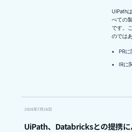
UiPa
べての
です。
のでは
PRに
IRに関
2026年7月16日
UiPath、Databricksとの提