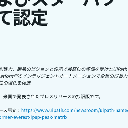
て認定
影響力、製品のビジョンと性能で最高位の評価を受けたUiPath
h Platform™のインテリジェントオートメーションで企業の成長
性の強化を促進
、米国で発表されたプレスリリースの抄訳版です。
ース原文：
https://www.uipath.com/newsroom/uipath-named
former-everest-ipap-peak-matrix