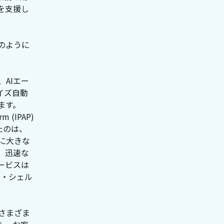
を支援し
次のように
、AIエー
イズ自動
ます。
rm (IPAP)
れたのは、
スに大きな
、迅速な
ービスは
ム・シェル
と、さまざま