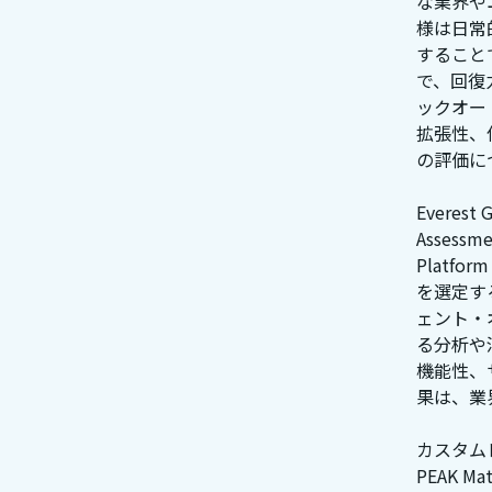
な業界や
様は日常
すること
で、回復
ックオー
拡張性、
の評価に
Everest 
Assessme
Platfo
を選定す
ェント・
る分析や
機能性、
果は、業
カスタムレポー
PEAK Ma