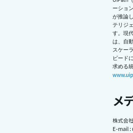
ーショ
が推論
テリジ
す。現代
は、自
スケー
ピード
求める
www.uip
メ
株式会社
E-mail :