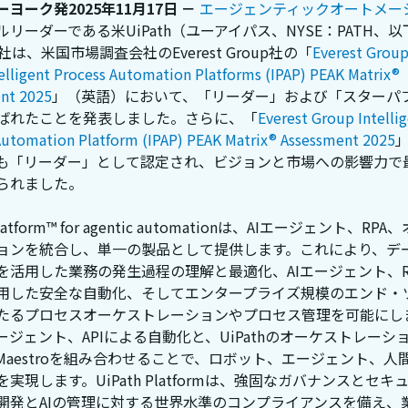
ヨーク発2025年11月17日 －
エージェンティックオートメー
リーダーである米UiPath（ユーアイパス、NYSE：PATH、以
h）社は、米国市場調査会社のEverest Group社の「
Everest Group
telligent Process Automation Platforms (IPAP) PEAK Matrix®
nt 2025
」（英語）において、「リーダー」および「スターパ
ばれたことを発表しました。さらに、「
Everest Group Intelli
Automation Platform (IPAP) PEAK Matrix® Assessment 2025
も「リーダー」として認定され、ビジョンと市場への影響力で
られました。
 Platform™ for agentic automationは、AIエージェント、RP
ョンを統合し、単一の製品として提供します。これにより、デ
を活用した業務の発生過程の理解と最適化、AIエージェント、RP
用した安全な自動化、そしてエンタープライズ規模のエンド・
たるプロセスオーケストレーションやプロセス管理を可能にし
エージェント、APIによる自動化と、UiPathのオーケストレーシ
Maestroを組み合わせることで、ロボット、エージェント、人
実現します。UiPath Platformは、強固なガバナンスとセキ
開発とAIの管理に対する世界水準のコンプライアンスを備え、