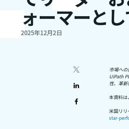
ォーマーとし
2025年12月2日
市場への
UiPat
性、革新
本資料は
米国リリ
star-per