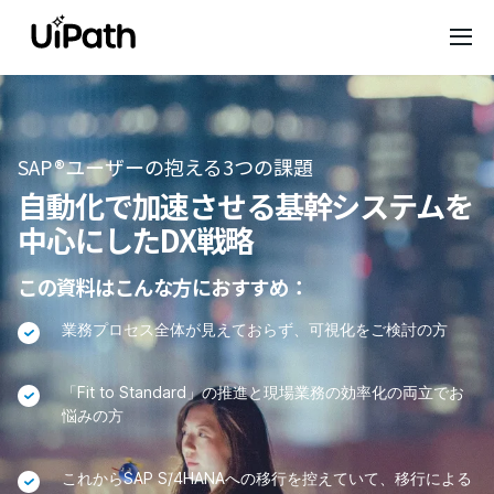
SAP®ユーザーの抱える3つの課題
自動化で加速させる基幹システムを
中心にしたDX戦略
この資料はこんな方におすすめ：
業務プロセス全体が見えておらず、可視化をご検討の方
「Fit to Standard」の推進と現場業務の効率化の両立でお
悩みの方
これからSAP S/4HANAへの移行を控えていて、移行による