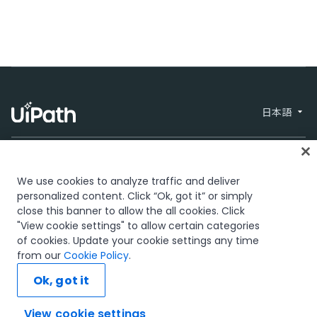
日本語
We use cookies to analyze traffic and deliver
personalized content. Click “Ok, got it” or simply
close this banner to allow the all cookies. Click
信頼とセキュリティ
Terms of Use
Privacy
© 2005-2026
"View cookie settings" to allow certain categories
Policy
Cookies Policy
UiPath. All rights
Your Privacy
of cookies. Update your cookie settings any time
reserved.
Choices
from our
Cookie Policy
.
The UiPath word mark, logos, and robots are registered trademarks
Ok, got it
owned by UiPath, Inc. and its affiliates. UiPath® is a registered
trademark in the United States and several countries across the
globe. See TMEP 906.
View cookie settings