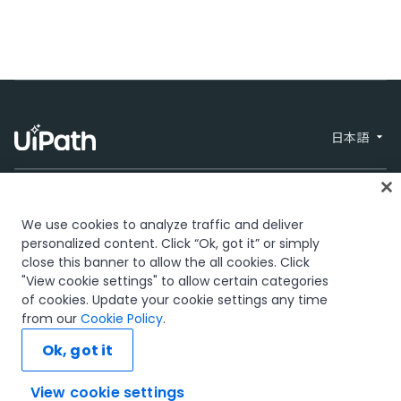
日本語
We use cookies to analyze traffic and deliver
personalized content. Click “Ok, got it” or simply
close this banner to allow the all cookies. Click
信頼とセキュリティ
Terms of Use
Privacy
© 2005-2026
"View cookie settings" to allow certain categories
Policy
Cookies Policy
UiPath. All rights
Your Privacy
of cookies. Update your cookie settings any time
reserved.
Choices
from our
Cookie Policy
.
The UiPath word mark, logos, and robots are registered trademarks
Ok, got it
owned by UiPath, Inc. and its affiliates. UiPath® is a registered
trademark in the United States and several countries across the
globe. See TMEP 906.
View cookie settings