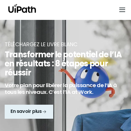
TÉLÉCHARGEZ LE LIVRE BLANC
Transformer le potentiel de l’IA
en résultats : 8 étapes pour
réussir
Votre plan pour libérer la puissance de l’IA à
tous les niveaux. C’est l’IA at Work.
En savoir plus