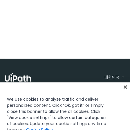
대한민국
We use cookies to analyze traffic and deliver
personalized content. Click “Ok, got it” or simply
close this banner to allow the all cookies. Click
"View cookie settings" to allow certain categories
신뢰 및 보안
Terms of Use
Privacy Policy
© 2005-2026 UiPath.
of cookies. Update your cookie settings any time
Cookies Policy
All rights reserved.
Your Privacy Choices
from our
Cookie Policy
.