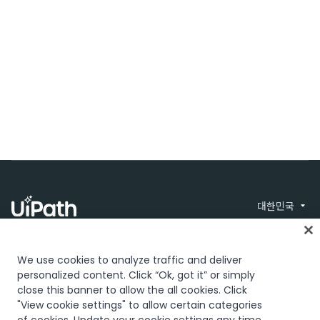
대한민국
We use cookies to analyze traffic and deliver
personalized content. Click “Ok, got it” or simply
close this banner to allow the all cookies. Click
"View cookie settings" to allow certain categories
신뢰 및 보안
Terms of Use
Privacy Policy
© 2005-2026 UiPath.