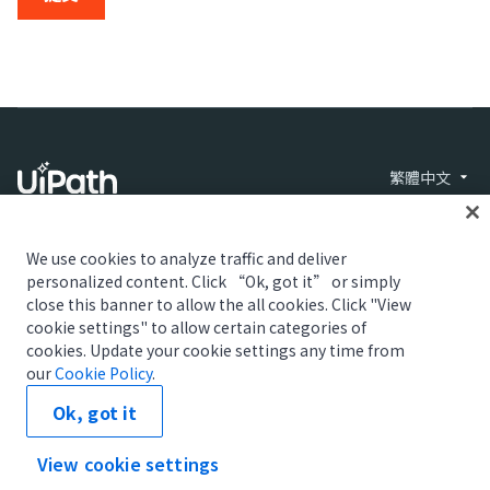
繁體中文
We use cookies to analyze traffic and deliver
personalized content. Click “Ok, got it” or simply
close this banner to allow the all cookies. Click "View
cookie settings" to allow certain categories of
信任與安全
使用條款
隱私權政策
Cookie 政
© 2005-2026 UiPath.
cookies. Update your cookie settings any time from
策
All rights reserved.
Your Privacy Choices
our
Cookie Policy
.
The UiPath word mark, logos, and robots are registered trademarks
Ok, got it
owned by UiPath, Inc. and its affiliates. UiPath® is a registered
trademark in the United States and several countries across the
globe. See TMEP 906.
View cookie settings