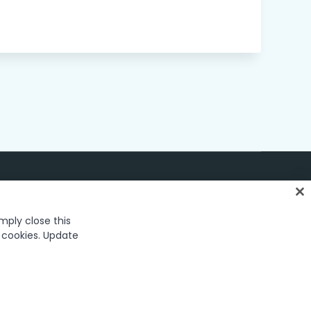
Deutsch
imply close this
f cookies. Update
05-2026 UiPath. All rights reserved.
registered trademark in the United States and several