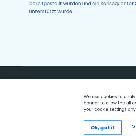
bereitgestellt wurden und ein konsequenter 
unterstützt wurde
We use cookies to analyze
banner to allow the all c
your cookie settings an
Vertrauen und Sicherheit
Terms of
The UiPath word mark, logos, and robots are register
V
Ok, got it