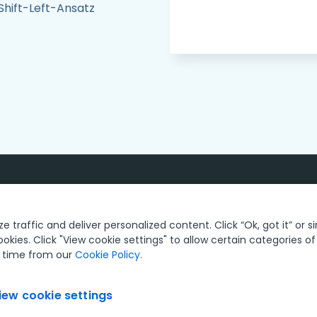
Shift-Left-Ansatz
 traffic and deliver personalized content. Click “Ok, got it” or s
ookies. Click "View cookie settings" to allow certain categories o
y time from our
Cookie Policy
.
 Use
Privacy Policy
Cookies Policy
Your Privacy Choices
© 20
ed trademarks owned by UiPath, Inc. and its affiliates. UiPath® is a 
countries across the globe. See TMEP 906.
iew cookie settings