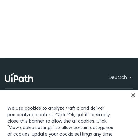
Deutsch
We use cookies to analyze traffic and deliver
personalized content. Click “Ok, got it” or simply
close this banner to allow the all cookies. Click
Vertrauen und Sicherheit
Terms of Use
© 2005-2026
"View cookie settings" to allow certain categories
Privacy Policy
Cookies Policy
Your
UiPath. All rights
of cookies. Update your cookie settings any time