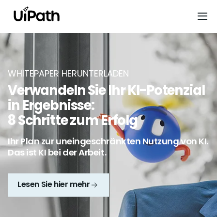
WHITEPAPER HERUNTERLADEN
Verwandeln Sie Ihr KI-Potenzial
in Ergebnisse:
8 Schritte zum Erfolg
Ihr Plan zur uneingeschränkten Nutzung von KI.
Das ist KI bei der Arbeit.
Lesen Sie hier mehr