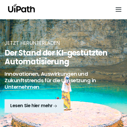
JETZT HERUNTERLADEN
Der Stand der KI-gestützten
Automatisierung
Innovationen, Auswirkungen und
Zukunftstrends für die Umsetzung in
Unternehmen
Lesen Sie hier mehr