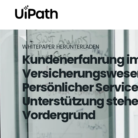
WHITEPAPER HERUNTERLADEN
Kundenerfahrung i
Versicherungswese
Persönlicher Servic
Unterstützung steh
Vordergrund