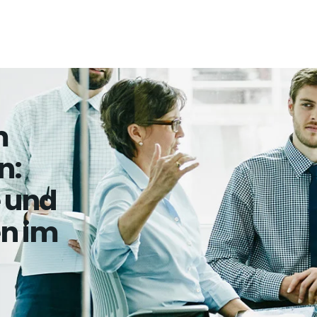
m
n:
e und
en im