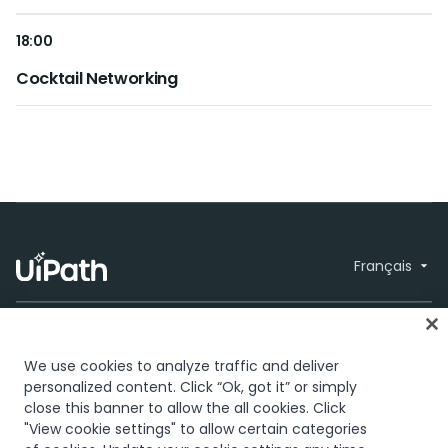
18:00
Cocktail Networking
Français
We use cookies to analyze traffic and deliver
personalized content. Click “Ok, got it” or simply
close this banner to allow the all cookies. Click
Confiance et sécurité
Terms of Use
© 2005-2026
"View cookie settings" to allow certain categories
Privacy Policy
Cookies Policy
Your
UiPath. All rights