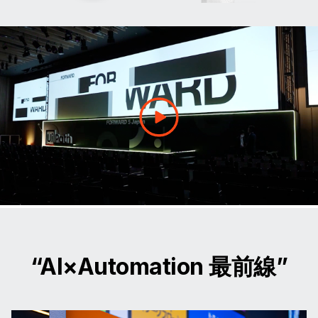
“AI×Automation 最前線”