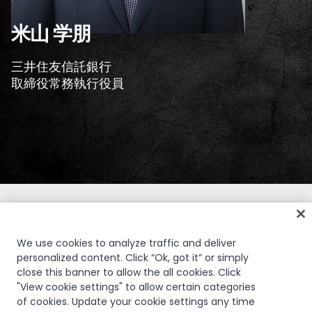
Daniel Dines
Co-Founder & Co-CEO, UiPath
We use cookies to analyze traffic and deliver
personalized content. Click “Ok, got it” or simply
close this banner to allow the all cookies. Click
"View cookie settings" to allow certain categories
of cookies. Update your cookie settings any time
10月24日(火) Day1 - ハイブリッド開催：ANAインターコンチネ