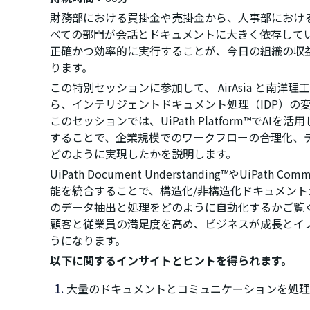
財務部における買掛金や売掛金から、人事部におけ
べての部門が会話とドキュメントに大きく依存して
正確かつ効率的に実行することが、今日の組織の収
ります。
この特別セッションに参加して、 AirAsia と南洋
ら、インテリジェントドキュメント処理（IDP）の
このセッションでは、UiPath Platform™でAI
することで、企業規模でのワークフローの合理化、
どのように実現したかを説明します。
UiPath Document Understanding™やUiPath Com
能を統合することで、構造化/非構造化ドキュメン
のデータ抽出と処理をどのように自動化するかご覧
顧客と従業員の満足度を高め、ビジネスが成長とイ
うになります。
以下に関するインサイトとヒントを得られます。
大量のドキュメントとコミュニケーションを処理