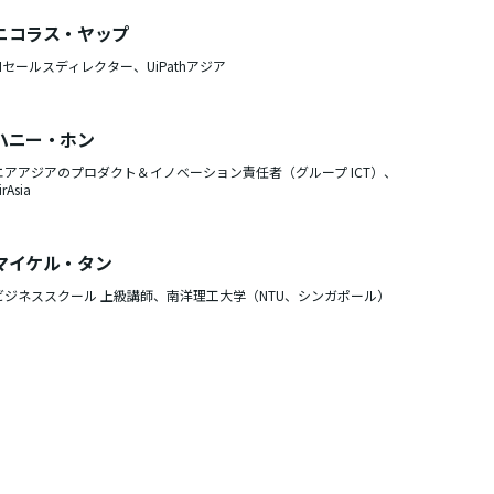
ニコラス・ヤップ
AIセールスディレクター、UiPathアジア
ハニー・ホン
エアアジアのプロダクト＆イノベーション責任者（グループ ICT）、
irAsia
マイケル・タン
ビジネススクール 上級講師、南洋理工大学（NTU、シンガポール）