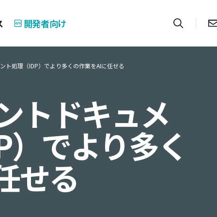
ス
開発者向け
ント処理（IDP）でより多くの作業をAIに任せる
ントドキュメ
DP）でより多く
に任せる