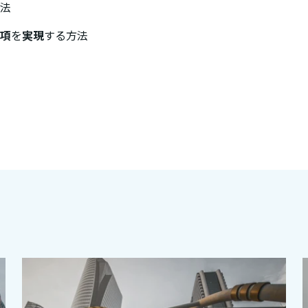
法
項
を
実現
する方法