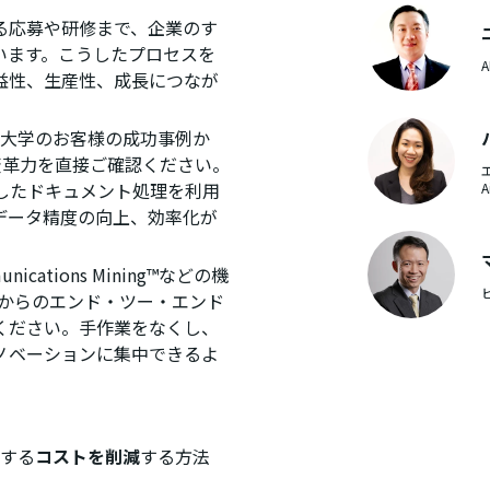
る応募や研修まで、企業のす
います。こうしたプロセスを
益性、生産性、成長につなが
理工大学のお客様の成功事例か
変革力を直接ご確認ください。
を活用したドキュメント処理を利用
A
データ精度の向上、効率化が
munications Mining™などの機
トからのエンド・ツー・エンド
ください。手作業をなくし、
ノベーションに集中できるよ
する
コストを削減
する方法