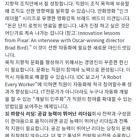
지향적 조직안에서 잘 성장합니다. 직원이 조직 목적에 부응할
때 조직도 선한 영향력을 발휘할 수 있습니다. 만화영화 “인크
레더블” 시리즈로 유명한 영화감독 브래드 버드의 의견입니다.
“돈은 단지 로켓의 연료일 뿐입니다. 내가 진정 하고 싶은 것은
어딘가로 계속 나가는 겁니다 (참고: Innovation lessons
from Pixar: An interview with Oscar-winning director
Brad Bird).” 이것이 선한 자동화에 필요한 새로운 마인드셋입
니다.
목적 지향적 문화를 형성하기 위해서는 경영진의 꾸준한 헌신
이 필요합니다. 문화는 직원의 참여와 노력으로 완성됩니다. 이
역시 자동화로 해결할 수 있습니다. IDC 보고서 “A Robot
Every Worker”에 의하면 직원이 자동화에 적극 참여할수록 성
과가 향상됩니다. IT전문가가 아니더라도 누구나 자동화 개발
을 할 수 있는 “개발의 민주화”가 직원의 참여를 확대할 수 있는
방법임을 보여주는 예제입니다.
3) 하향식 리딩: 공감 능력이 뛰어난 리더십
회사 전략과 구성원
이 한마음으로 움직이려면 공감 능력이 뛰어난 리더십과 전폭
적 지원이 필요합니다. 공감 능력이 뛰어난 리더는 당장의 문제
에 집착하지 않습니다. 더 멀고 폭넓은 전략적 비전을 수용합니