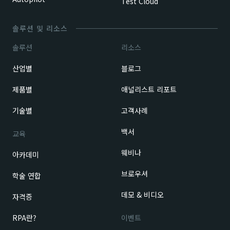
Test Cloud
솔루션 및 리소스
솔루션
리소스
산업별
블로그
제품별
애널리스트 리포트
기술별
고객사례
백서
교육
웨비나
아카데미
브로우셔
학술 연합
데모 & 비디오
자격증
RPA란?
이벤트