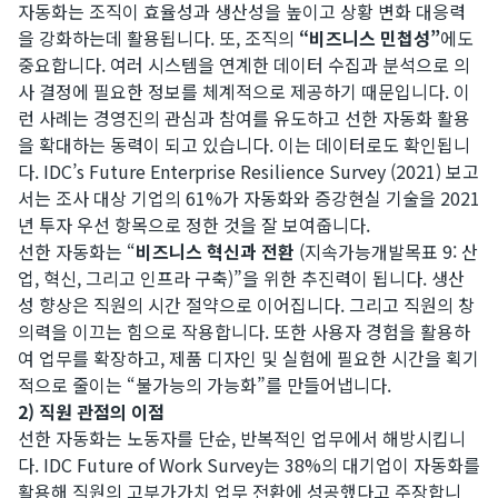
자동화는 조직이 효율성과 생산성을 높이고 상황 변화 대응력
을 강화하는데 활용됩니다. 또, 조직의
“비즈니스 민첩성”
에도
중요합니다. 여러 시스템을 연계한 데이터 수집과 분석으로 의
사 결정에 필요한 정보를 체계적으로 제공하기 때문입니다. 이
런 사례는 경영진의 관심과 참여를 유도하고 선한 자동화 활용
을 확대하는 동력이 되고 있습니다. 이는 데이터로도 확인됩니
다. IDC’s Future Enterprise Resilience Survey (2021) 보고
서는 조사 대상 기업의 61%가 자동화와 증강현실 기술을 2021
년 투자 우선 항목으로 정한 것을 잘 보여줍니다.
선한 자동화는 “
비즈니스 혁신과 전환
(지속가능개발목표 9: 산
업, 혁신, 그리고 인프라 구축)”을 위한 추진력이 됩니다. 생산
성 향상은 직원의 시간 절약으로 이어집니다. 그리고 직원의 창
의력을 이끄는 힘으로 작용합니다. 또한 사용자 경험을 활용하
여 업무를 확장하고, 제품 디자인 및 실험에 필요한 시간을 획기
적으로 줄이는 “불가능의 가능화”를 만들어냅니다.
2) 직원 관점의 이점
선한 자동화는 노동자를 단순, 반복적인 업무에서 해방시킵니
다. IDC Future of Work Survey는 38%의 대기업이 자동화를
활용해 직원의 고부가가치 업무 전환에 성공했다고 주장합니