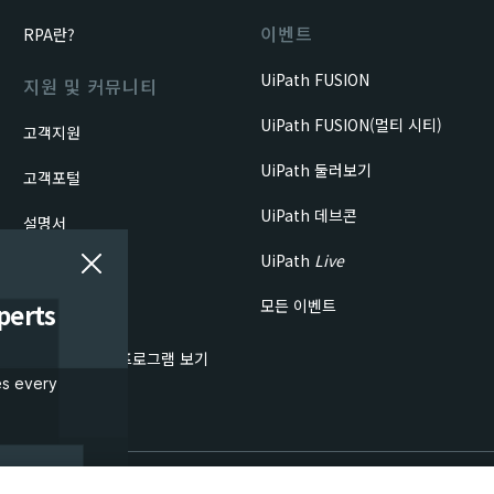
이벤트
RPA란?
UiPath FUSION
지원 및 커뮤니티
UiPath FUSION(멀티 시티)
고객지원
UiPath 둘러보기
고객포털
UiPath 데브콘
설명서
UiPath
Live
포럼
모든 이벤트
perts
커뮤니티 블로그
모든 커뮤니티 프로그램 보기
es every
서비스 현황