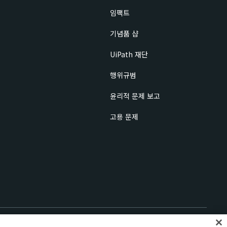
임팩트
기념품 샵
UiPath 재단
행위규범
윤리적 문제 보고
고용 문제