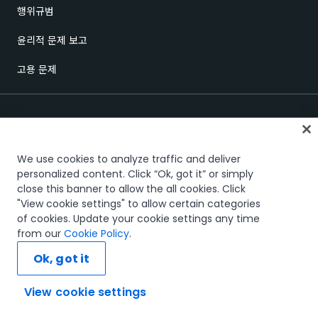
행위규범
윤리적 문제 보고
고용 문제
We use cookies to analyze traffic and deliver
personalized content. Click “Ok, got it” or simply
close this banner to allow the all cookies. Click
신뢰 및 보안
Terms of Use
Privacy Policy
Cookies Policy
"View cookie settings" to allow certain categories
Your Privacy Choices
of cookies. Update your cookie settings any time
The UiPath word mark, logos, and robots are registered trademarks
from our
Cookie Policy
.
owned by UiPath, Inc. and its affiliates. UiPath® is a registered trademark
in the United States and several countries across the globe. See TMEP
Ok, got it
906.
© 2005-2026 UiPath. All rights reserved.
View cookie settings