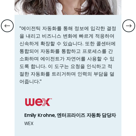
의 비
"에이전틱 자동화를 통해 정보에 입각한 결정
"미
 내부
을 내리고 비즈니스 변화에 빠르게 적응하여
복잡
th
신속하게 확장할 수 있습니다. 또한 콜센터에
자동
실현
통합되어 자동화를 통합하고 프로세스를 간
동화
aS
소화하며 에이전트가 자연어를 사용할 수 있
화와
악하
도록 합니다. 이 도구는 요청을 인식하고 적
끝까
레이
절한 자동화를 트리거하며 인력의 부담을 덜
습니
어줍니다."
C
E
 위한
Emily Krohne, 엔터프라이즈 자동화 담당자
Jo
WEX