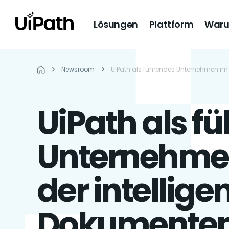
Lösungen
Plattform
Waru
Newsroom
UiPath als führendes Unternehmen im 
UiPath als f
Unternehmen
der intellige
Dokumenten