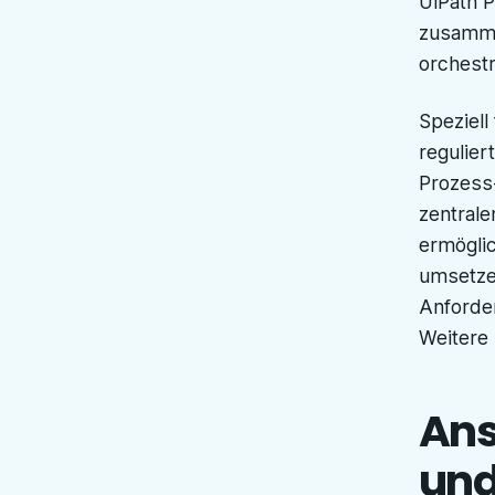
UiPath P
zusamme
orchestr
Speziel
regulier
Prozess-
zentrale
ermöglic
umsetzen
Anforder
Weitere 
Ans
und