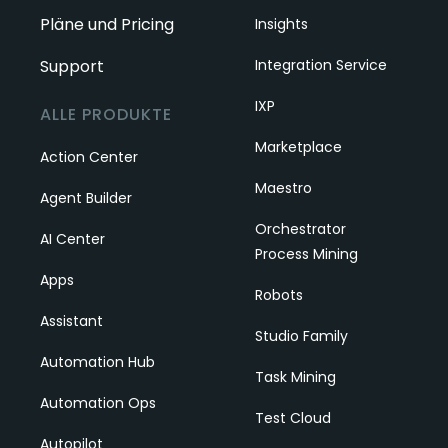
Pläne und Pricing
Insights
Support
Integration Service
IXP
ALLE PRODUKTE
Marketplace
Action Center
Maestro
Agent Builder
Orchestrator
AI Center
Process Mining
Apps
Robots
Assistant
Studio Family
Automation Hub
Task Mining
Automation Ops
Test Cloud
Autopilot