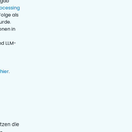
, gab
ocessing
Folge als
urde.
onen in
nd LLM-
hier
.
tzen die