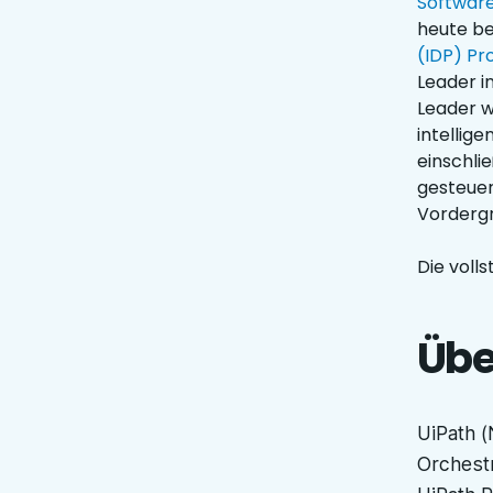
Softwar
heute be
(IDP) Pr
Leader i
Leader w
intellig
einschli
gesteuer
Vordergr
Die voll
Übe
UiPath (
Orchestr