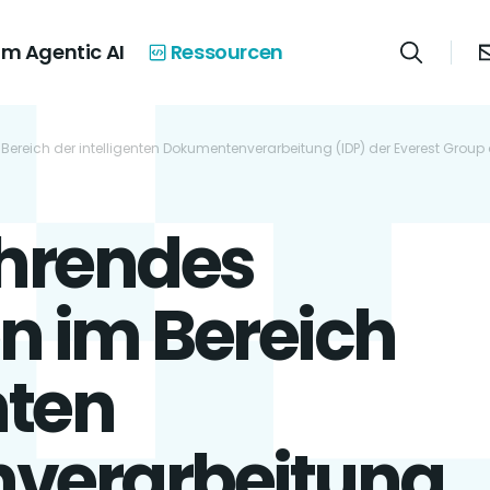
m Agentic AI
Ressourcen
Bereich der intelligenten Dokumentenverarbeitung (IDP) der Everest Group
ührendes
 im Bereich
nten
verarbeitung