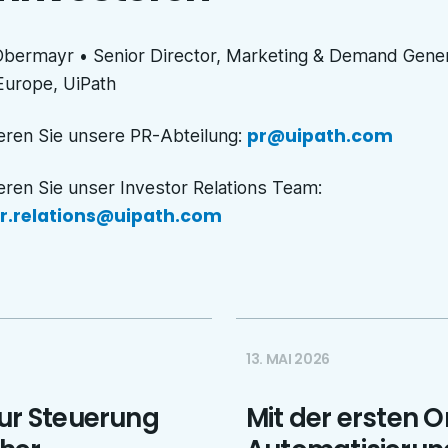
Obermayr • Senior Director, Marketing & Demand Gener
Europe, UiPath
pr@uipath.com
eren Sie unsere PR-Abteilung
:
eren Sie unser Investor Relations Team
:
or.relations@uipath.com
13. MAI 2026
zur Steuerung
Mit der ersten 