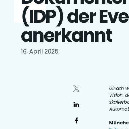
(IDP) der Ev
anerkannt
16. April 2025
UiPath w
Vision, 
skalierb
Automati
München,