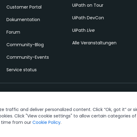
UiPath on Tour
Customer Portal
UiPath DevCon
Dokumentation
UiPath
Live
Forum
Alle Veranstaltungen
Community-Blog
Community-Events
Service status
 traffic and deliver personalized content. Click “Ok, got it” or s
n und Sicherheit
Terms of Use
Privacy Policy
Cookies Policy
Your Privac
ookies. Click "View cookie settings" to allow certain categories o
y time from our
Cookie Policy
.
ks owned by UiPath, Inc. and its affiliates. UiPath® is a registered tradem
See TMEP 906.