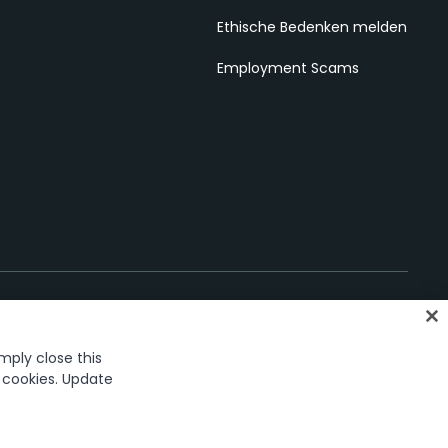
Ethische Bedenken melden
Employment Scams
imply close this
y Choices
f cookies. Update
ark in the United States and several countries across the globe.