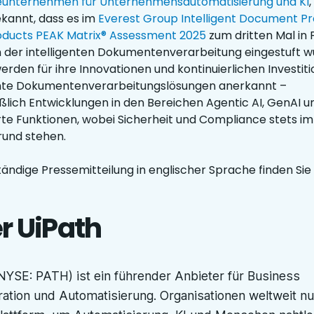
eunternehmen für Unternehmensautomatisierung und KI
kannt, dass es im
Everest Group Intelligent Document Pr
oducts PEAK Matrix® Assessment 2025
zum dritten Mal in 
n der intelligenten Dokumentenverarbeitung eingestuft w
erden für ihre Innovationen und kontinuierlichen Investiti
ente Dokumentenverarbeitungslösungen anerkannt –
eßlich Entwicklungen in den Bereichen Agentic AI, GenAI u
te Funktionen, wobei Sicherheit und Compliance stets im
und stehen.
ständige Pressemitteilung in englischer Sprache finden Sie
r UiPath
NYSE: PATH) ist ein führender Anbieter für Business
ation und Automatisierung. Organisationen weltweit nu