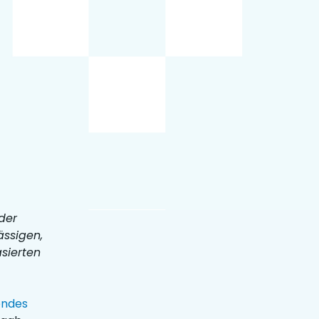
der
ässigen,
sierten
endes