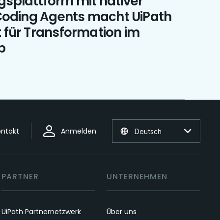
splattform mit nativer
 Coding Agents macht UiPath
 für Transformation im
b
ontakt
Anmelden
Deutsch
PARTNER
UNTERNEHMEN
UiPath Partnernetzwerk
Über uns