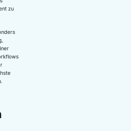
os
ent zu
onders
g,
iner
orkflows
r
chste
.
n