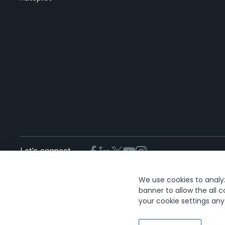
Let's connect
We use cookies to analyze
Vertraue
banner to allow the all c
your cookie settings an
The UiPath word mark, logos, and robots are registered trademar