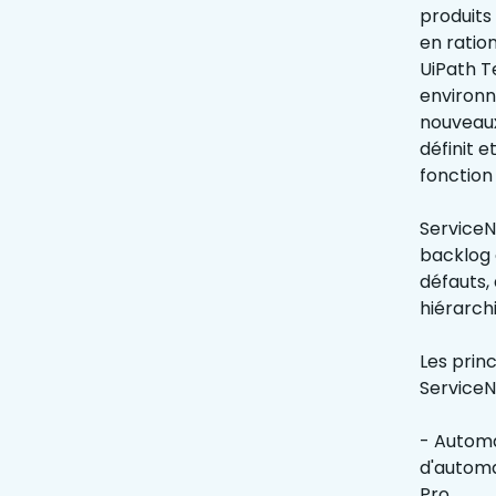
produits
en ratio
UiPath T
environn
nouveaux
définit 
fonction 
ServiceN
backlog 
défauts, 
hiérarchi
Les prin
ServiceN
- Automa
d'automa
Pro.