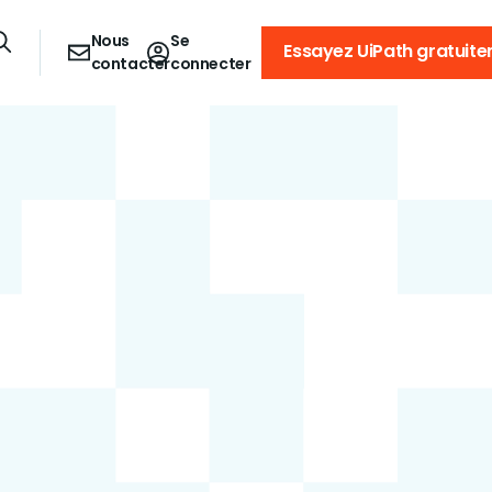
Nous
Se
Essayez UiPath gratuit
contacter
connecter