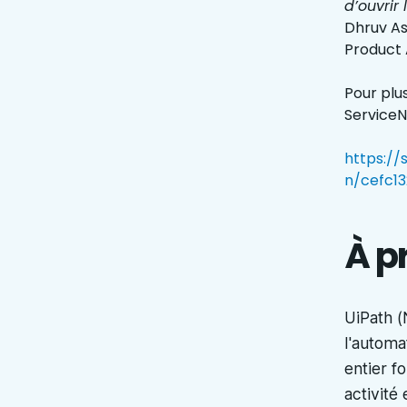
d’ouvrir
Dhruv As
Product 
Pour plu
ServiceN
https://
n/cefc1
À p
UiPath (
l'automa
entier f
activité