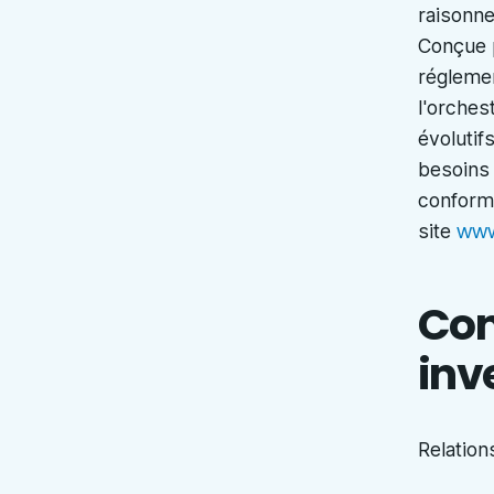
raisonne
Conçue p
réglemen
l'orches
évolutif
besoins 
conformi
www
site
Con
inv
Relation