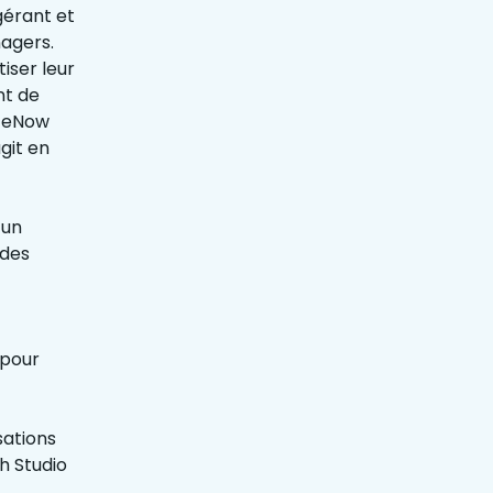
gérant et
nagers.
iser leur
nt de
iceNow
git en
 un
 des
 pour
sations
h Studio