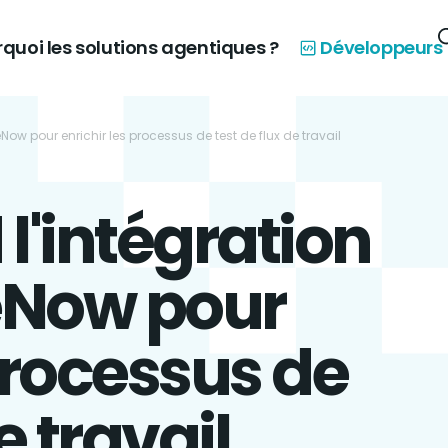
quoi les solutions agentiques ?
Développeurs
Now pour enrichir les processus de test de flux de travail
l'intégration
eNow pour
 processus de
e travail