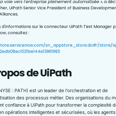
 la voie vers l'entreprise pleinement automatisée »,
a déc
her, UiPath Senior Vice President of Business Developme
Alliances.
s d'informations sur le connecteur UiPath Test Manager 
ow, consultez :
store.servicenow.com/sn_appstore_store.do#!/store/ap
32edb08ec1021be144e13961993
ropos de UiPath
NYSE : PATH) est un leader de l'orchestration et de
tisation des processus métier. Des organisations du 
ont confiance à UiPath pour transformer la complexité d
 en opérations intelligentes et sécurisées, où les agents