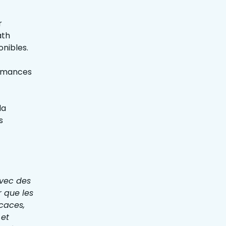
r
ath
onibles.
ormances
la
s
avec des
r que les
icaces,
 et