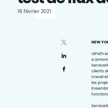
16 février 2021
NEW YORK
UiPath e
a annonc
ServiceN
clients d
travail 
les proj
Ensemble
fonction
ServiceN