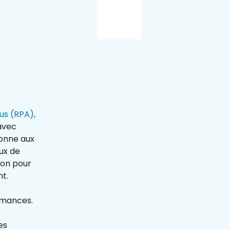
us (RPA),
 avec
donne aux
lux de
ion pour
t.
rmances.
es