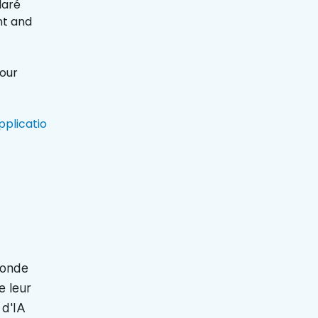
laré
nt and
pour
plicatio
monde
e leur
 d'IA