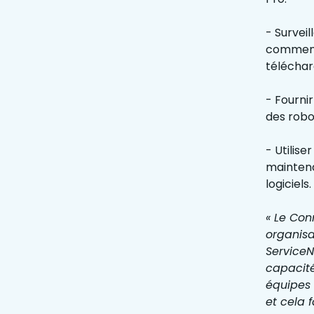
- Surveil
comment 
télécharg
- Fourni
des robo
- Utilise
maintena
logiciels.
« Le Con
organisa
ServiceN
capacité
équipes 
et cela 