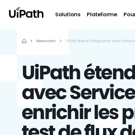
Solutions
Plateforme
Pour
Newsroom
UiPath étend l'intégration avec Service
UiPath étend 
avec Servic
enrichir les
test de flux d