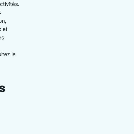
ctivités.
s
on,
s et
es
ltez le
s