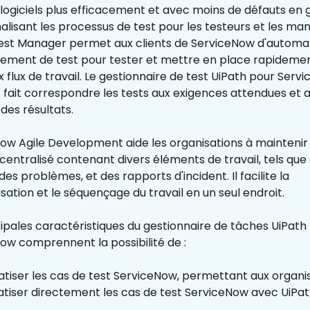
 logiciels plus efficacement et avec moins de défauts en 
nalisant les processus de test pour les testeurs et les ma
est Manager permet aux clients de ServiceNow d'automat
ement de test pour tester et mettre en place rapideme
 flux de travail. Le gestionnaire de test UiPath pour Serv
et fait correspondre les tests aux exigences attendues et a
des résultats.
ow Agile Development aide les organisations à maintenir
centralisé contenant divers éléments de travail, tels que
des problèmes, et des rapports d'incident. Il facilite la
sation et le séquençage du travail en un seul endroit.
cipales caractéristiques du gestionnaire de tâches UiPath
ow comprennent la possibilité de :
tiser les cas de test ServiceNow, permettant aux organi
tiser directement les cas de test ServiceNow avec UiPat