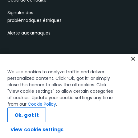
Code de conduite
Signaler des
problématiques éthiques
Alerte aux arnaques
We use cookies to analyze traffic and deliver
personalized content. Click “Ok, got it” or simply
close this banner to allow the all cookies. Click
Confiance et sécurité
Terms of Use
Privacy Policy
Cookies Policy
"View cookie settings" to allow certain categories
Your Privacy Choices
of cookies. Update your cookie settings any time
The UiPath word mark, logos, and robots are registered
from our
Cookie Policy
.
trademarks owned by UiPath, Inc. and its affiliates. UiPath® is a
registered trademark in the United States and several countries
Ok, got it
across the globe. See TMEP 906.
© 2005-2026 UiPath. All rights reserved.
View cookie settings