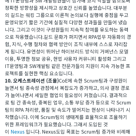
에 IT운영팀과 SW 개발팀원들이 참가해 코치 역할을 함으로써
정확한 방향성을 제시하고 상호간 신뢰를 높였습니다. 대부분
의 길드는 워킹 그룹으로 이론적 논의보다 실행에 중점을 두고
운영되었기 짧은 기간에 실질적 다양한 성과들을 만들어 냈습
니다. 그리고 이것이 구성원들의 지속적 참여를 유도하는 동력
으로 작용했습니다.​길드 문화가 퍼지면서 RPA업무 자동화의 경
험, 지식, 수행 절차와 협력 방안이 조직 내부에 스스로 자리잡
게 됩니다. 유연성이 뛰어난 하이브리드 방식의 거버넌스 모델
이용, 투명한 정보 공유, 현업 사용자 커뮤니티 활성화 그리고
IT운영팀과 SW개발팀 같은 전문가들의 지원이 지속 가능한 프
로젝트를 실현한 핵심 요소입니다.
10. 오케스트레이션 (조율)
CoE에 속한 Scrum팀과 구성원이
늘면서 팀 종속성 관점에서 복잡도가 증가하고, 의사 결정 경로
가 늘어나면서 세밀한 협업의 필요성이 커졌습니다. 결과적으
로 팀 간 종속성, 중복된 업무, 소통 부담 증가 등으로 각 Scrum
팀의 RPA 처리량, 품질 및 속도가 떨어지는 현상이 나타나기 시
작했습니다. 이에 Scrum팀의 생태계를 효율적으로 조율하기
위한 프레임워크가 필요했습니다. 그래서 도입된 것
이
Nexus
입니다. Nexus도입 목표는 Scrum팀 증가와 비례해