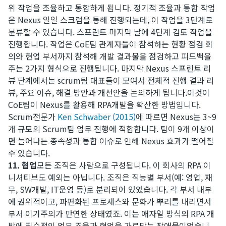
위 작업을 조율하고 통합하게 됩니다. 정기적 조율과 통합 작업
은 Nexus 일일 스크럼을 통해 진행되는데, 이 작업을 3단계로
분류할 수 있습니다. 스프린트 마지막 날에 4단계 검토 작업을
진행합니다. 작업은 CoE팀 관계자들이 참석하는 현황 점검 회
의와 현업 부서까지 참석해 개발 결과물을 점검하고 피드백을
주는 2가지 형식으로 진행됩니다. 마지막 Nexus 스프린트 리
뷰 단계에서는 scrum팀 대표들이 모여서 전체적 진행 결과 리
뷰, 주요 이슈, 해결 방안과 개선안을 논의하게 됩니다.​이것이
CoE팀이 Nexus를 활용해 RPA개발을 확산한 방법입니다.
Scrum전문가
Ken Schwaber (2015)
에 따르면 Nexus는 3~9
개 규모의 Scrum팀 업무 진행에 적합합니다. 팀이 9개 이상이
면 늘어나는 종속성과 통합 이슈로 인해 Nexus 효과가 떨어질
수 있습니다.
11. 협업
모든 조직은 사람으로 구성됩니다. 이 회사의 RPA 이
니셔티브도 예외는 아닙니다. 조직은 직능별 부서(예: 영업, 재
무, SW개발, IT운영 등)로 분리되어 있었습니다. 각 부서 내부
에 권위적이고, 파편화된 프로세스와 문화가 뿌리를 내리면서
부서 이기주의가 만연한 상태였죠. 이는 애자일 방식의 RPA 개
발에 필수적인 업무 조율과 협업을 가로막는 장애물이었습니