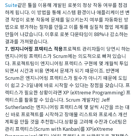
Suite
같은 툴을 이용해 개발된 로봇의 정상 작동 여부를 점검
하게 됩니다. 이 방법을 통해 시스템 환경이나 애플리케이션 변
경 작업이 로봇 작동에 문제를 일으키는지 여부를 자동화된 방
법으로 평가하는 절차를 만들고 이를 통해 실질적 협업 체계를
만들어 나갔습니다. 이후로 로봇 다운타임이 88%나 감소하는
결과를 가져왔습니다.
7. 엔지니어링 프렉티스 적용
프로젝트 관리자들이 당연시 하는
엔지니어링 프렉티스가 Scrum에는 의도적으로 빠져 있습니
다. 프로젝트팀이 엔지니어링 프렉티스 구현에 몇 개월씩 투입
되면서 시간과 비용 면에서 문제가 되기 때문이죠. 반면에
Scrum은 엔지니어링 프렉티스가 필수가 아니기 때문에 도입
이 쉽고 2~3일내에 바로 시작할 수 있다는 장점을 갖습니다. 프
렉티스가 필요한 상황이라면 XP (eXtreme Programming) 프
렉티스를 활용할 수 있습니다. Scrum 개발자인 Jeff
Sutherland는 엔지니어링 프렉티스에 몇 달씩 시간을 쓰는 대
신 바로 프로젝트를 시작하고 장애물 리스트와 프로세스 개선
계획을 만들 것을 추천합니다.​상황을 고려해 수잔과 CoE팀은
관리 프렉티스(Scrum with Kanban)를 XP(eXtreme
Programming) 엔지니어링 프렉티스로 보완하기로 결정했습