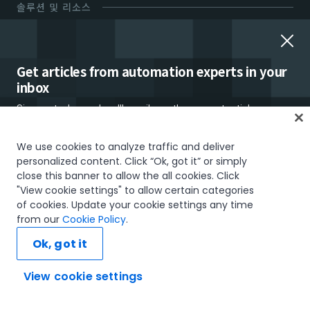
솔루션 및 리소스
솔루션
리소스
산업별
블로그
Get articles from automation experts in your
inbox
제품별
애널리스트 리포트
Sign up today and we'll email you the newest articles every
기술별
고객사례
week.
백서
We use cookies to analyze traffic and deliver
교육
personalized content. Click “Ok, got it” or simply
웨비나
close this banner to allow the all cookies. Click
아카데미
"View cookie settings" to allow certain categories
브로우셔
of cookies. Update your cookie settings any time
학술 연합
I would like to receive communications about UiPath tailored to my interests
from our
Cookie Policy
.
and preferences, including latest news about products, services, events and
데모 & 비디오
자격증
promotions. For more information, please see our
Privacy Policy.
Ok, got it
RPA란?
이벤트
Subscribe now
View cookie settings
UiPath FUSION
지원 및 커뮤니티