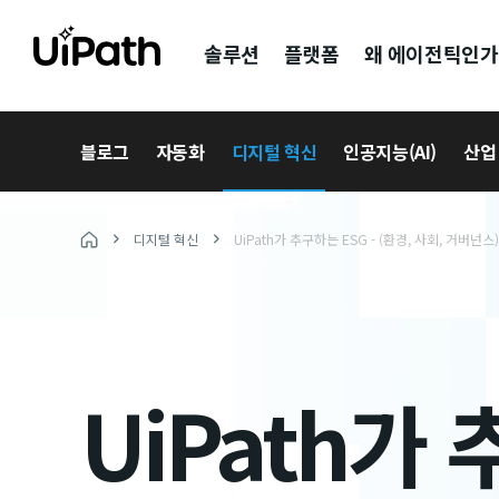
솔루션
플랫폼
왜 에이전틱인가
블로그
자동화
디지털 혁신
인공지능(AI)
산업
디지털 혁신
UiPath가 추구하는 ESG - (환경, 사회, 거버넌스
UiPath가 