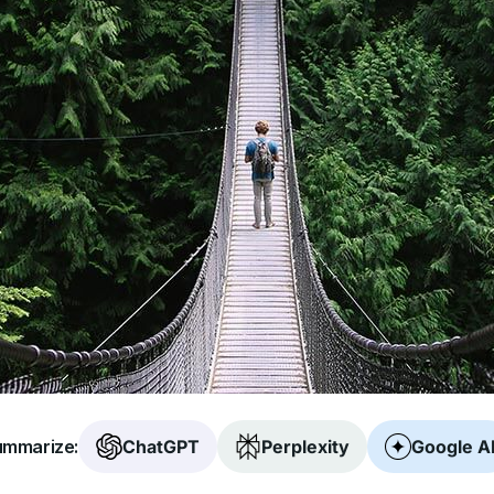
mmarize:
ChatGPT
Perplexity
Google A