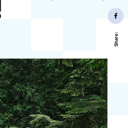
영
Share: