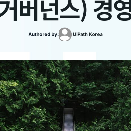
거버넌스) 경
Authored by:
UiPath
Korea