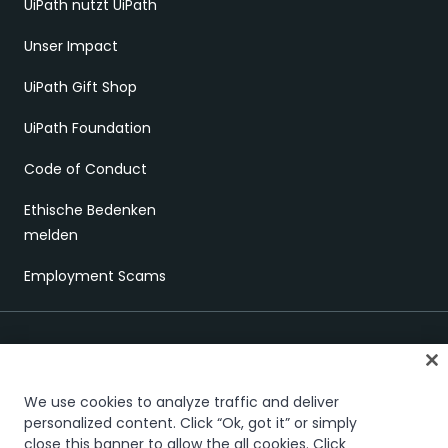
UiPath nutzt UiPath
Unser Impact
UiPath Gift Shop
UiPath Foundation
Code of Conduct
Ethische Bedenken
melden
Employment Scams
We use cookies to analyze traffic and deliver
personalized content. Click “Ok, got it” or simply
close this banner to allow the all cookies. Click
Vertrauen und Sicherheit
Terms of Use
Privacy Policy
Cookies Policy