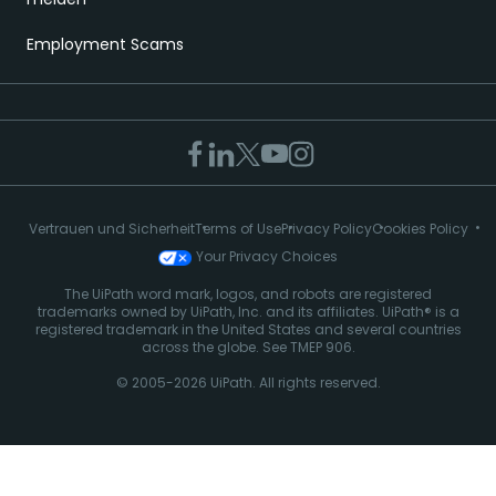
Employment Scams
Vertrauen und Sicherheit
Terms of Use
Privacy Policy
Cookies Policy
Your Privacy Choices
The UiPath word mark, logos, and robots are registered
trademarks owned by UiPath, Inc. and its affiliates. UiPath® is a
registered trademark in the United States and several countries
across the globe. See TMEP 906.
© 2005-2026 UiPath. All rights reserved.