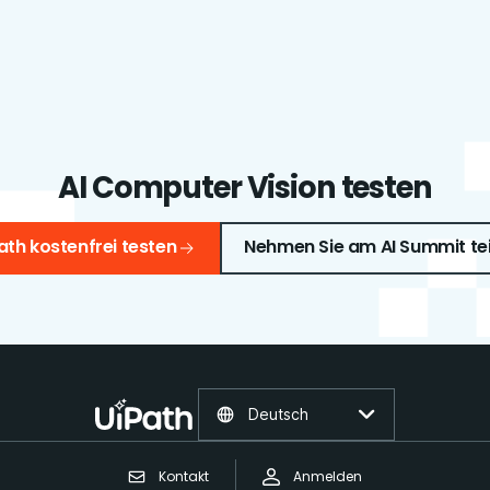
AI Computer Vision testen
ath kostenfrei testen
Nehmen Sie am AI Summit tei
Deutsch
Kontakt
Anmelden