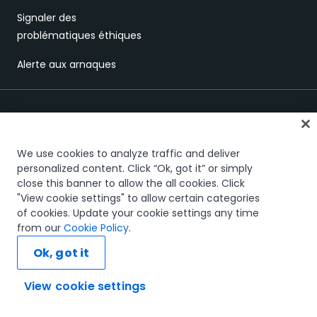
Signaler des
problématiques éthiques
Alerte aux arnaques
We use cookies to analyze traffic and deliver
personalized content. Click “Ok, got it” or simply
close this banner to allow the all cookies. Click
Confiance et sécurité
Terms of Use
Privacy Policy
Cookies Policy
"View cookie settings" to allow certain categories
Your Privacy Choices
of cookies. Update your cookie settings any time
The UiPath word mark, logos, and robots are registered
from our
Cookie Policy
.
trademarks owned by UiPath, Inc. and its affiliates. UiPath® is a
registered trademark in the United States and several countries
Ok, got it
across the globe. See TMEP 906.
© 2005-2026 UiPath. All rights reserved.
View cookie settings