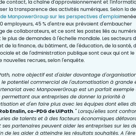
de contact, la chaîne d'approvisionnement et l'informatiq
iser la transparence des activités numériques. Selon la de
de ManpowerGroup sur les perspectives d'emploi
menée
0 employeurs, 45 % d'entre eux prévoient d'embaucher
e de collaborateurs, et ce sont les postes liés au numéri
t le plus de demandes à l'échelle mondiale. Les secteurs d
 de la finance, du bâtiment, de l'éducation, de la santé, 
sociale et de l'administration publique sont ceux qui ont le
e nouvelles recrues, selon l'enquête.
Path, notre objectif est d'aider davantage d'organisatio
r le potentiel commercial de l'automatisation à grande é
artenariat avec ManpowerGroup est un parfait exemple
s permettant aux entreprises de donner la priorité à
tisation et d'en faire plus avec les équipes dont elles d
Rob Enslin, co-PDG de UiPath
. "
Lorsqu'elles sont confro
ries de talents et à des facteurs économiques défavor
t ses partenaires peuvent aider les entreprises sur les d
in de les aider à atteindre les résultats souhaités. A l'èr