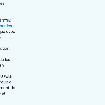
ces
(NYSE:
our les
ique avec
n
ation.
de les
 en
 UiPath
roup a
ement de
e et