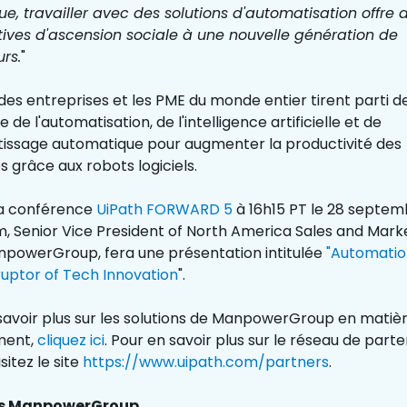
e, travailler avec des solutions d'automatisation offre 
ives d'ascension sociale à une nouvelle génération de
urs.
"
des entreprises et les PME du monde entier tirent parti de
 de l'automatisation, de l'intelligence artificielle et de
tissage automatique pour augmenter la productivité des
 grâce aux robots logiciels.
la conférence
UiPath FORWARD 5
à 16h15 PT le 28 septem
 Senior Vice President of North America Sales and Mark
powerGroup, fera une présentation intitulée
"Automatio
ruptor of Tech Innovation
".
savoir plus sur les solutions de ManpowerGroup en matiè
ment,
cliquez ici
. Pour en savoir plus sur le réseau de part
isitez le site
https://www.uipath.com/partners
.
os ManpowerGroup