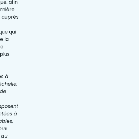
ue, afin
rnière
 auprès
que qui
e la
de
 plus
ns à
chelle.
 de
isposent
ntées à
ables,
eux
e du