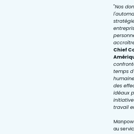
"
Nos don
l'automa
stratégi
entrepri
personne
accroîtr
Chief C
Amériqu
confront
temps d'
humaines
des effe
idéaux p
initiati
travail e
Manpower
au servi