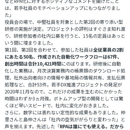
などRPA化に対するポジティブなコメントを聞けたこと
は、若手社員のモチベーションアップにもつながりまし
た」
役員会の場で、中堅社員を対象とした第2回の寄り添い型
研修の実施が決定。プロジェクトの評判はすぐさま知れ渡
り、研修参加者の社内公募を行うと、15名の定員はあっと
いう間に埋まりました。
第1回、第2回を合わせて、参加した社員は
全従業員の2割
にあたる50名、作成された自動化ワークフローは67件、
創出時間は合計10,421時間
にのぼります。研修後に自動
化した業務は、月次決算業務内の帳票類のダウンロード処
理、社外出向者向けの情報や基地局の情報共有、支払伝票
処理など、合計53件。若手DX推進プロジェクトの発足が
2020年11月なので、これだけの成果を生むのにかかった
時間はわずか3ヵ月強。ボトムアップ型の開発としては驚
くほど早いスピードで、社内に変化がおきました。
さらに、数字には表れない定性的な成果もありました。仲
里さんと島仲さんは「社内の空気ががらりと変わった」と
声を揃えます。先述した「
RPAは誰にでも使える。だから