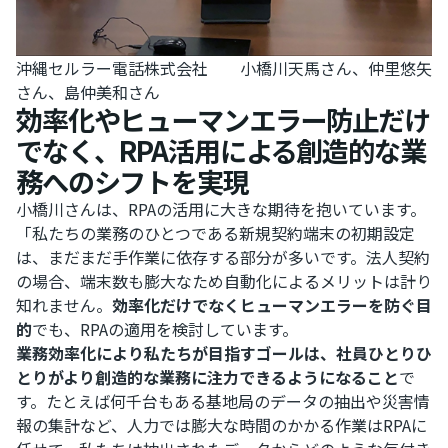
沖縄セルラー電話株式会社 小橋川天馬さん、仲里悠矢
さん、島仲美和さん
効率化やヒューマンエラー防止だけ
でなく、RPA活用による創造的な業
務へのシフトを実現
小橋川さんは、RPAの活用に大きな期待を抱いています。
「私たちの業務のひとつである新規契約端末の初期設定
は、まだまだ手作業に依存する部分が多いです。法人契約
の場合、端末数も膨大なため自動化によるメリットは計り
知れません。
効率化だけでなくヒューマンエラーを防ぐ目
的
でも、RPAの適用を検討しています。
業務効率化により私たちが目指すゴールは、社員ひとりひ
とりがより創造的な業務に注力できるようになること
で
す。たとえば何千台もある基地局のデータの抽出や災害情
報の集計など、人力では膨大な時間のかかる作業はRPAに