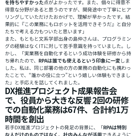
を持ちやすかった
点がよかったです。また、個々に得意不
得意な分野があると思うのですが、開発途中で丁寧にヒア
リングしていただけたおかげで、理解が早かったです。結
果的に『この業務にもロボットを活用できそうだ』と自分
たちで考える力もついたと思います」
また、もともと文系学部出身の島仲さんは、プログラミン
グの経験はなくITに対して苦手意識を持っていました。し
かし、「実業務を自動化するという成功体験を研修から持
ち帰れたので、
RPAは誰でも使えるという印象に一変
しま
した。私は、同じ部署の他の方の業務の自動化にも携わっ
たことで、“誰かの役に立つ”という嬉しい体験もできまし
た」と手応えを話してくれました。
DX推進プロジェクト成果報告会
で、役員から大きな反響 2回の研修
での自動化業務は67件、合計約1万
時間を創出
若手DX推進プロジェクトの発足の背景に、「
RPAは特別
な人だけのものではなく、社内みんなが活用
できるように