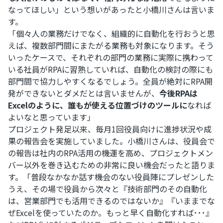
なってほしい」という想いがあったと小橋川さんは言いま
す。
「個々人の業務だけでなく、組織的に自動化を行おうと思
えば、複数部門間にまたがる業務も対象になります。そう
いったケースで、それぞれの部門の業務に実際に携わって
いる社員がRPAに習熟していれば、自動化の検討の際にも
部門間で協力しやすくなるでしょう。全員が絶対にRPA開
発ができないとダメだとは言いませんが、
今後RPAは
Excelのように、誰もが使える位置づけのツールに
なれば
よいなと思っています」
プロジェクト発足以来、毎月1回役員向けに進捗状況や成
果の報告会を実施していました。小橋川さんは、役員会で
の報告は社内のRPA活用の機運を高め、プロジェクトメン
バー以外を巻き込むための非常に良い機会だったと語りま
す。「普段なかなか話す機会のない役員陣にプレゼンした
うえ、その場で役員から次々と『技術部門のその自動化
は、営業部門でも活用できるのではないか』『いままでな
ぜExcelを使っていたのか。もっと早く自動化すれば･･･』