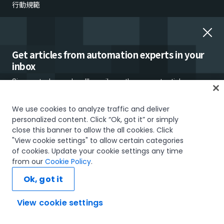
行動規範
倫理的懸念の報告
雇用詐欺
Get articles from automation experts in your
inbox
Sign up today and we'll email you the newest articles every
week.
We use cookies to analyze traffic and deliver
personalized content. Click “Ok, got it” or simply
close this banner to allow the all cookies. Click
信頼とセキュリティ
Terms of Use
Privacy Policy
Cookies Policy
"View cookie settings" to allow certain categories
Your Privacy Choices
of cookies. Update your cookie settings any time
I would like to receive communications about UiPath tailored to my interests
The UiPath word mark, logos, and robots are registered trademarks
from our
Cookie Policy
.
and preferences, including latest news about products, services, events and
owned by UiPath, Inc. and its affiliates. UiPath® is a registered trademark
promotions. For more information, please see our
Privacy Policy.
in the United States and several countries across the globe. See TMEP
Ok, got it
906.
Subscribe now
© 2005-2026 UiPath. All rights reserved.
View cookie settings