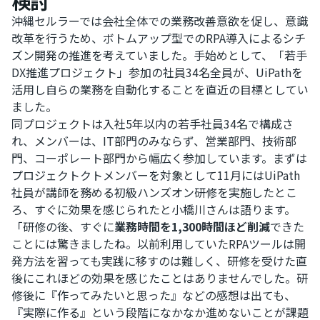
検討
沖縄セルラーでは会社全体での業務改善意欲を促し、意識
改革を行うため、ボトムアップ型でのRPA導入によるシチ
ズン開発の推進を考えていました。手始めとして、「若手
DX推進プロジェクト」参加の社員34名全員が、UiPathを
活用し自らの業務を自動化することを直近の目標としてい
ました。
同プロジェクトは入社5年以内の若手社員34名で構成さ
れ、メンバーは、IT部門のみならず、営業部門、技術部
門、コーポレート部門から幅広く参加しています。まずは
プロジェクトクトメンバーを対象として11月にはUiPath
社員が講師を務める初級ハンズオン研修を実施したとこ
ろ、すぐに効果を感じられたと小橋川さんは語ります。
「研修の後、すぐに
業務時間を1,300時間ほど削減
できた
ことには驚きましたね。以前利用していたRPAツールは開
発方法を習っても実践に移すのは難しく、研修を受けた直
後にこれほどの効果を感じたことはありませんでした。研
修後に『作ってみたいと思った』などの感想は出ても、
『実際に作る』という段階になかなか進めないことが課題