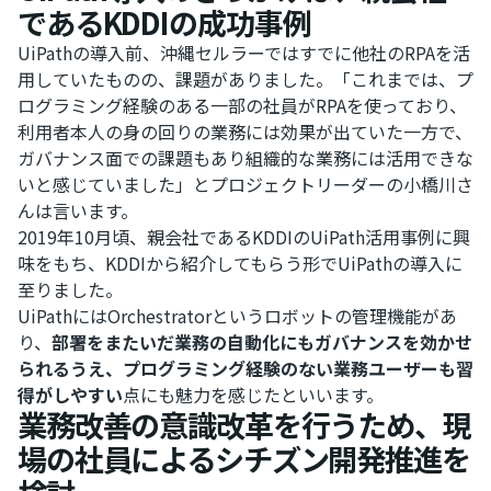
であるKDDIの成功事例
UiPathの導入前、沖縄セルラーではすでに他社のRPAを活
用していたものの、課題がありました。「これまでは、プ
ログラミング経験のある一部の社員がRPAを使っており、
利用者本人の身の回りの業務には効果が出ていた一方で、
ガバナンス面での課題もあり組織的な業務には活用できな
いと感じていました」とプロジェクトリーダーの小橋川さ
んは言います。
2019年10月頃、親会社であるKDDIのUiPath活用事例に興
味をもち、KDDIから紹介してもらう形でUiPathの導入に
至りました。
UiPathにはOrchestratorというロボットの管理機能があ
り、
部署をまたいだ業務の自動化にもガバナンスを効かせ
られるうえ、プログラミング経験のない業務ユーザーも習
得がしやすい
点にも魅力を感じたといいます。
業務改善の意識改革を行うため、現
場の社員によるシチズン開発推進を