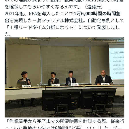
を確保してもらいやすくなるんです」（遠藤氏）
2021年度、RPAを導入したことで
1万6,000時間の時間創
出
を実現した三菱マテリアル株式会社。自動化事例として
「工程リードタイム分析ロボット」について発表しまし
た。
「作業着手から完了までの所要時間を計測する際、従来行
っていた手動の方法では8時間ほど要していました。デー