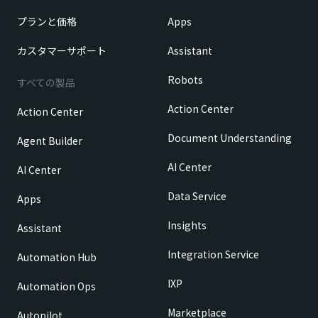
プランと価格
Apps
カスタマーサポート
Assistant
Robots
すべての製品
Action Center
Action Center
Document Understanding
Agent Builder
AI Center
AI Center
Data Service
Apps
Insights
Assistant
Integration Service
Automation Hub
IXP
Automation Ops
Marketplace
Autopilot