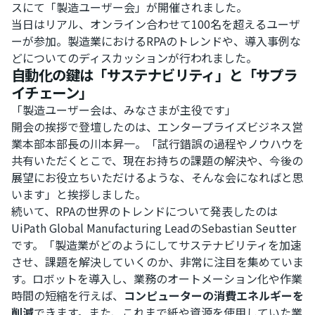
スにて「製造ユーザー会」が開催されました。
当日はリアル、オンライン合わせて100名を超えるユーザ
ーが参加。製造業におけるRPAのトレンドや、導入事例な
どについてのディスカッションが行われました。
自動化の鍵は「サステナビリティ」と「サプラ
イチェーン」
「製造ユーザー会は、みなさまが主役です」
開会の挨拶で登壇したのは、エンタープライズビジネス営
業本部本部長の川本昇一。「試行錯誤の過程やノウハウを
共有いただくとこで、現在お持ちの課題の解決や、今後の
展望にお役立ちいただけるような、そんな会になればと思
います」と挨拶しました。
続いて、RPAの世界のトレンドについて発表したのは
UiPath Global Manufacturing LeadのSebastian Seutter
です。「製造業がどのようにしてサステナビリティを加速
させ、課題を解決していくのか、非常に注目を集めていま
す。ロボットを導入し、業務のオートメーション化や作業
時間の短縮を行えば、
コンピューターの消費エネルギーを
削減
できます。また、これまで紙や資源を使用していた業