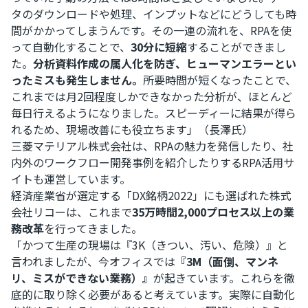
タのダウンロードや処理、インプットなどにどうしても時
間がかかってしまうんです。その一連の流れを、RPAを使
って自動化することで、
30分に短縮
することができまし
た。
分析資料作成の属人化を防ぎ、ヒューマンエラーとい
ったミスも発生しません。
所要時間が短くなったことで、
これまでは月2回程度しかできなかった分析が、ほとんど
毎日行えるようになりました。スピーディーに結果が得ら
れるため、現場改善にも役立ちます」（長澤氏）
三菱マテリアル株式会社は、RPAの魅力を発信したり、社
内外のワークフロー開発事例を紹介したりするRPA活用サ
イトも運営しています。
経済産業省が選定する「DX銘柄2022」にも選ばれた株式
会社リコーは、これまで
35万時間2,000プロセス以上の業
務改革
を行ってきました。
「かつて生産の現場は『3K（きつい、汚い、危険）』と
言われましたが、今オフィスでは
『3M（面倒、マンネ
リ、ミスができない業務）』
が起きています。これらを徹
底的に取り除く必要があると考えています。実際に自動化