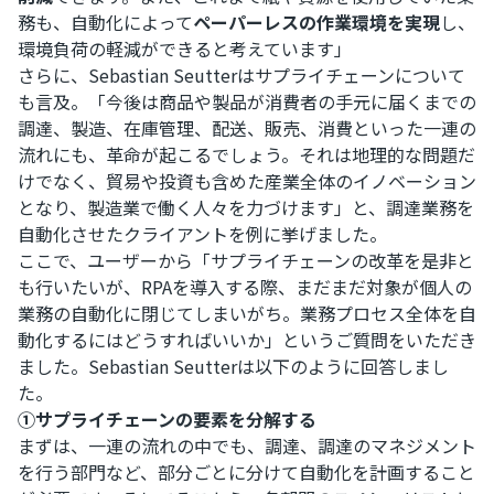
務も、自動化によって
ペーパーレスの作業環境を実現
し、
環境負荷の軽減ができると考えています」
さらに、Sebastian Seutterはサプライチェーンについて
も言及。「今後は商品や製品が消費者の手元に届くまでの
調達、製造、在庫管理、配送、販売、消費といった一連の
流れにも、革命が起こるでしょう。それは地理的な問題だ
けでなく、貿易や投資も含めた産業全体のイノベーション
となり、製造業で働く人々を力づけます」と、調達業務を
自動化させたクライアントを例に挙げました。
ここで、ユーザーから「サプライチェーンの改革を是非と
も行いたいが、RPAを導入する際、まだまだ対象が個人の
業務の自動化に閉じてしまいがち。業務プロセス全体を自
動化するにはどうすればいいか」というご質問をいただき
ました。Sebastian Seutterは以下のように回答しまし
た。
①サプライチェーンの要素を分解する
まずは、一連の流れの中でも、調達、調達のマネジメント
を行う部門など、部分ごとに分けて自動化を計画すること