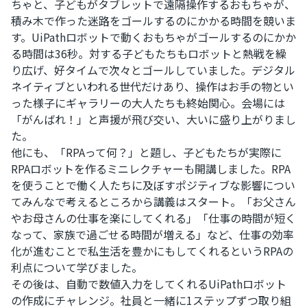
ちゃと、子どもがタブレットで遠隔操作するおもちゃが、
積み木で作った迷路をゴールするのにかかる時間を競いま
す。UiPathロボットで動くおもちゃがゴールするのにかか
る時間は36秒。対する子どもたちもロボットと熱戦を繰
り広げ、好タイムで次々とゴールしていました。デジタル
ネイティブといわれる世代だけあり、操作はお手の物とい
った様子にギャラリーの大人たちも終始関心。会場には
「がんばれ！」と声援が飛び交い、大いに盛り上がりまし
た。
他にも、「RPAって何？」と題し、子どもたちが実際に
RPAロボットを作るミニレクチャーも開講しました。RPA
を使うことで働く人たちに及ぼすポジティブな影響につい
てみんなで考えるところから講義はスタート。「お父さん
やお母さんの仕事を楽にしてくれる」「仕事の時間が短く
なって、家族で過ごせる時間が増える」など、仕事の効率
化が進むことで私生活を豊かにもしてくれるというRPAの
利点について学びました。
その後は、自動で数値入力をしてくれるUiPathロボット
の作成にチャレンジ。社員と一緒に1ステップずつ取り組