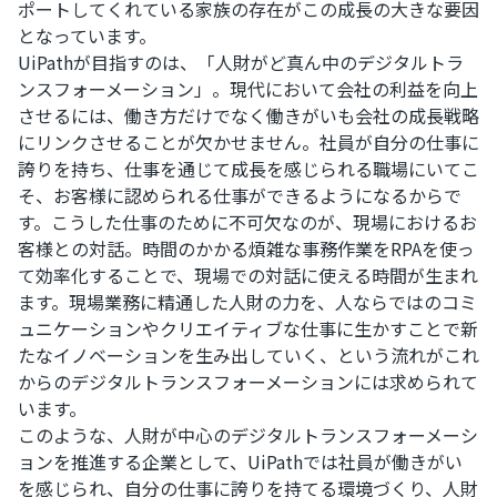
ポートしてくれている家族の存在がこの成長の大きな要因
となっています。
UiPathが目指すのは、「人財がど真ん中のデジタルトラ
ンスフォーメーション」。現代において会社の利益を向上
させるには、働き方だけでなく働きがいも会社の成長戦略
にリンクさせることが欠かせません。社員が自分の仕事に
誇りを持ち、仕事を通じて成長を感じられる職場にいてこ
そ、お客様に認められる仕事ができるようになるからで
す。こうした仕事のために不可欠なのが、現場におけるお
客様との対話。時間のかかる煩雑な事務作業をRPAを使っ
て効率化することで、現場での対話に使える時間が生まれ
ます。現場業務に精通した人財の力を、人ならではのコミ
ュニケーションやクリエイティブな仕事に生かすことで新
たなイノベーションを生み出していく、という流れがこれ
からのデジタルトランスフォーメーションには求められて
います。
このような、人財が中心のデジタルトランスフォーメーシ
ョンを推進する企業として、UiPathでは社員が働きがい
を感じられ、自分の仕事に誇りを持てる環境づくり、人財