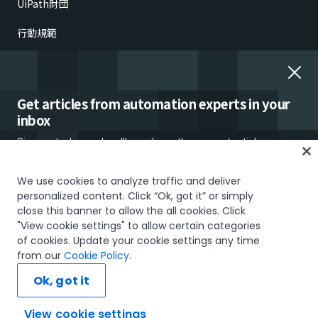
UiPath財団
行動規範
倫理的懸念の報告
雇用詐欺
Get articles from automation experts in your
inbox
Sign up today and we'll email you the newest articles every
week.
We use cookies to analyze traffic and deliver
personalized content. Click “Ok, got it” or simply
信頼とセキュリティ
Terms of Use
Privacy Policy
Cookies Policy
close this banner to allow the all cookies. Click
"View cookie settings" to allow certain categories
Your Privacy Choices
of cookies. Update your cookie settings any time
I would like to receive communications about UiPath tailored to my interests
The UiPath word mark, logos, and robots are registered trademarks
from our
Cookie Policy
.
and preferences, including latest news about products, services, events and
owned by UiPath, Inc. and its affiliates. UiPath® is a registered trademark
promotions. For more information, please see our
Privacy Policy.
in the United States and several countries across the globe. See TMEP
Ok, got it
906.
Subscribe now
© 2005-2026 UiPath. All rights reserved.
View cookie settings