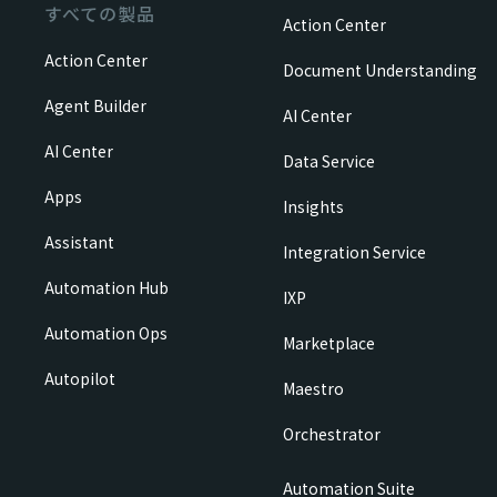
すべての製品
Action Center
Action Center
Document Understanding
Agent Builder
AI Center
AI Center
Data Service
Apps
Insights
Assistant
Integration Service
Automation Hub
IXP
Automation Ops
Marketplace
Autopilot
Maestro
Orchestrator
Automation Suite