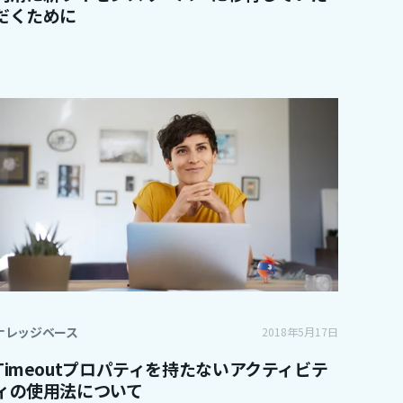
だくために
ナレッジベース
2018年5月17日
Timeoutプロパティを持たないアクティビテ
ィの使用法について