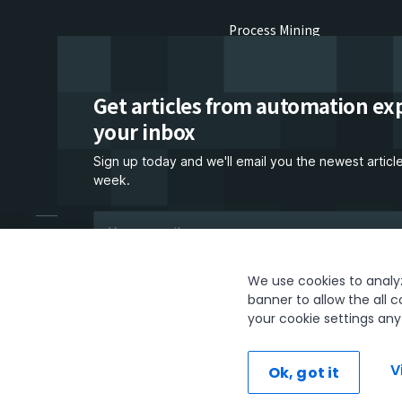
Process Mining
Robots
Get articles from automation exp
Studio Family
your inbox
Task Mining
Sign up today and we'll email you the newest articl
Test Cloud
week.
Let's connect
I would like to receive communications about UiPath tailored to my 
We use cookies to analyze
preferences, including latest news about products, services, events 
banner to allow the all c
信
For more information, please see our
Privacy Policy.
your cookie settings an
The UiPath word mark, logos, and robots are registered trademarks 
Subscribe now
V
Ok, got it