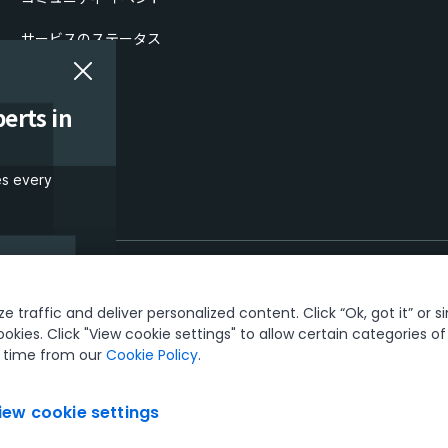
サービスのステータス
erts in
es every
interests and
 traffic and deliver personalized content. Click “Ok, got it” or s
and promotions.
ookies. Click "View cookie settings" to allow certain categories o
頼とセキュリティ
Terms of Use
Privacy Policy
Cookies Policy
Your Privacy Choi
y time from our
Cookie Policy
.
owned by UiPath, Inc. and its affiliates. UiPath® is a registered trademark in the 
© 2005-2026 UiPath. All rights reserved.
iew cookie settings