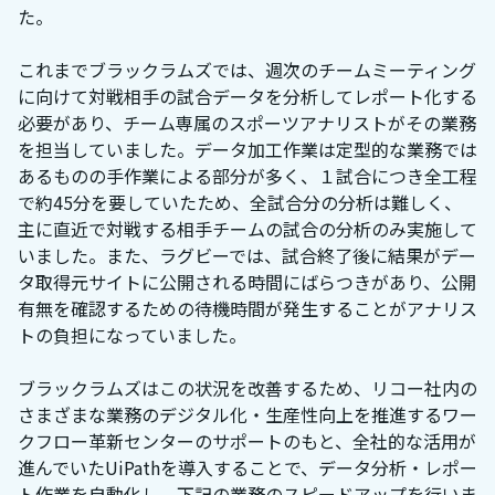
た。
これまでブラックラムズでは、週次のチームミーティング
に向けて対戦相手の試合データを分析してレポート化する
必要があり、チーム専属のスポーツアナリストがその業務
を担当していました。データ加工作業は定型的な業務では
あるものの手作業による部分が多く、１試合につき全工程
で約45分を要していたため、全試合分の分析は難しく、
主に直近で対戦する相手チームの試合の分析のみ実施して
いました。また、ラグビーでは、試合終了後に結果がデー
タ取得元サイトに公開される時間にばらつきがあり、公開
有無を確認するための待機時間が発生することがアナリス
トの負担になっていました。
ブラックラムズはこの状況を改善するため、リコー社内の
さまざまな業務のデジタル化・生産性向上を推進するワー
クフロー革新センターのサポートのもと、全社的な活用が
進んでいたUiPathを導入することで、データ分析・レポー
ト作業を自動化し、下記の業務のスピードアップを行いま