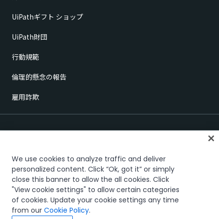
UiPathギフト ショップ
UiPath財団
行動規範
倫理的懸念の報告
雇用詐欺
We use cookies to analyze traffic and deliver
personalized content. Click “Ok, got it” or simply
close this banner to allow the all cookies. Click
信頼とセキュリティ
Terms of Use
Privacy Policy
Cookies Policy
"View cookie settings" to allow certain categories
Your Privacy Choices
of cookies. Update your cookie settings any time
The UiPath word mark, logos, and robots are registered trademarks
from our
Cookie Policy
.
owned by UiPath, Inc. and its affiliates. UiPath® is a registered trademark