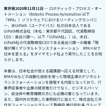
東京発2020年11月11日
－ ロボティック・プロセス・オー
トメーション（Robotic Process Automation 以下
「RPA」）ソフトウェアにおけるリーディングカンパニ
ー、米UiPath（ユーアイパス）社の日本法人である
UiPath株式会社（本社：東京都千代田区、代表取締役
CEO：長谷川康一、以下「UiPath社」）は、本日、
UiPath社の代表取締役CEOである長谷川康一の著書『現
場が輝くデジタルトランスフォーメーション RPA×AIで
日本を変える』をダイヤモンド社より発刊したことをお知
らせします。
本書は、日本社会が抱える諸課題へ応える対策として、
RPAやAIなどの自動化技術を使った現場主導のデジタルト
ランスフォーメーションを提唱する内容となっており、IT
業界従事者や企業の経営者だけでなく、ビジネスパーソ
ン、自治体や教育機関の方にも必携の書となっています。
また、国内外の充実した事例紹介に加えて、株式会社三井
住友フィナンシャルグループ 取締役 執行役社長 グループ