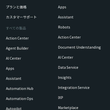
プランと価格
Apps
カスタマーサポート
Assistant
Robots
すべての製品
Action Center
Action Center
Document Understanding
Agent Builder
AI Center
AI Center
Data Service
Apps
Insights
Assistant
Integration Service
Automation Hub
IXP
Automation Ops
Marketplace
Autopilot