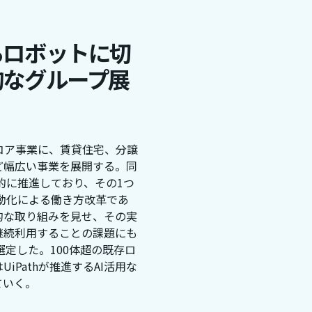
るロボットに切
的なグループ展
コア事業に、賃貸住宅、分譲
ど幅広い事業を展開する。同
的に推進しており、その1つ
用した自動化による働き方改革であ
駆的な取り組みを見せ、その実
継続利用することの課題にも
選定した。100体超の既存ロ
Pathが推進するAI活用な
ていく。