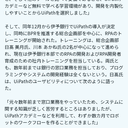
カデミーなど無料で学べる学習環境があり、開発を内製化
しやすいことからUiPathを選択しました」
そして、同年12月から伊予銀行でUiPathの導入が決定
し、同時にBPRを推進する総合企画部を中心に、RPAのト
レーニングが開始された。トレーニングは、総合企画部
日髙 美月氏、川本 あかね氏の2名が中心になって進めら
れ、現在は伊予銀行本部でのRPAの開発およびRPA開発者
育成のための社内トレーニングを担当している。両氏と
も、数年前までは銀行の窓口業務を担当しており、プログ
ラミングやシステムの開発経験は全くないという。日髙氏
は、UiPathのユーザビリティについて次のように語っ
た。
「元々数年前まで窓口業務をやっていたため、システムに
関する知識が乏しく苦労するところはありましたが、
UiPathアカデミーなどを利用して、わずか数カ月でロボ
ットのワークフローを作ることができました」