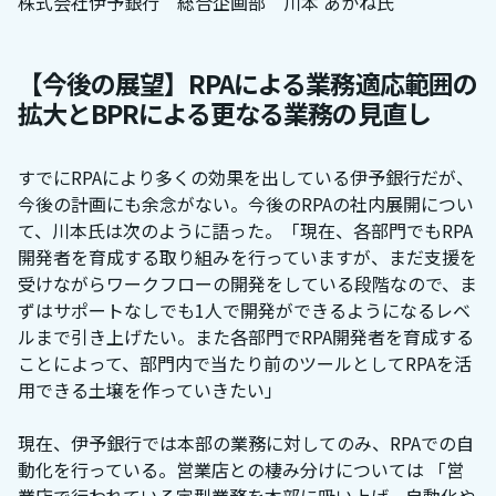
株式会社伊予銀行 総合企画部 川本 あかね氏
【今後の展望】RPAによる業務適応範囲の
拡大とBPRによる更なる業務の見直し
すでにRPAにより多くの効果を出している伊予銀行だが、
今後の計画にも余念がない。今後のRPAの社内展開につい
て、川本氏は次のように語った。「現在、各部門でもRPA
開発者を育成する取り組みを行っていますが、まだ支援を
受けながらワークフローの開発をしている段階なので、ま
ずはサポートなしでも1人で開発ができるようになるレベ
ルまで引き上げたい。また各部門でRPA開発者を育成する
ことによって、部門内で当たり前のツールとしてRPAを活
用できる土壌を作っていきたい」
現在、伊予銀行では本部の業務に対してのみ、RPAでの自
動化を行っている。営業店との棲み分けについては 「営
業店で行われている定型業務を本部に吸い上げ、自動化や