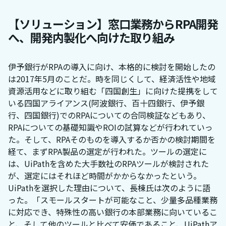
【ソリューション】窓口業務からRPA開発
へ、開発内製化へ向けた取り組み
伊予銀行がRPAの導入に向け、本格的に検討を開始したの
は2017年5月のことだ。時を同じくして、経済活性や地域
資源活用などに取り組む「四国創生」に向けた提携をして
いる四国アライアンス(阿波銀行、百十四銀行、伊予銀
行、四国銀行)でのRPAについての合同検証などもあり、
RPAについての基礎知識やROIの試算などが行われていっ
た。そして、RPAそのものを導入するか否かの検討期間を
経て、まずRPA製品の選定が行われた。ツールの選定に
は、UiPathを含めた大手数社のRPAツールが検討された
が、選定にはそれほど時間がかからなかったという。
UiPathを選択した理由について、長棟氏は次のように語
った。「スモールスタートが可能なこと、少量多品種業務
に対応でき、特殊性の高い銀行の本部業務に向いているこ
と、そして他のツールと比べて安価であること、UiPathア