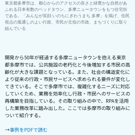
東京都多摩市は、都心からのアクセスの良さと緑豊かな自然があ
ふれる日本有数のベッドタウン、多摩ニュータウンをもつ住宅街
である。「みんなが笑顔 いのちにぎわうまち 多摩」を掲げ、住民
視点の風通しのよい行政、市民が主役の市政、まちづくりに取り
組んでいる
開発から50年が経過する多摩ニュータウンを抱える東京
都多摩市では、公共施設の老朽化と今後増加する市民の高
齢化が大きな課題となっている。また、社会の構造変化に
より従来の行政・市民サービスへ求められる要件が変化し
てきている。そこで多摩市では、複雑化するニーズに対応
していくため、業務を効率化し行政・市民へのサービスの
再構築を目指している。その取り組みの中で、RPAを活用
した業務改革に踏み出した。ここでは多摩市の取り組みに
ついて紹介する。
→
事例をPDFで読む