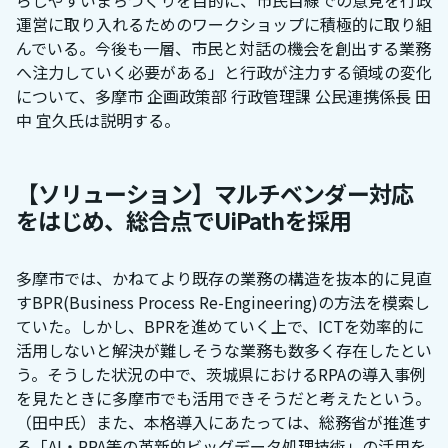
らしやすいまちづくりを目的に、市民目線での意見を行政
運営に取り入れるためのワークショップに積極的に取り組
んでいる。今後も一層、市民と対話の機会を創出する業務
へ注力していく必要がある」と行政が注力する領域の変化
について、多摩市 企画政策部 行政管理課 公民連携係長 田
中 宜久氏は説明する。
【ソリューション】マルチベンダー対応
をはじめ、総合点でUiPathを採用
多摩市では、かねてより既存の業務の構造を抜本的に見直
すBPR(Business Process Re-Engineering)の方法を模索し
ていた。しかし、BPRを進めていく上で、ICTを効率的に
活用しないと解決が難しそうな業務も数多く存在したとい
う。そうした状況の中で、茨城県におけるRPAの導入事例
を見たときに多摩市でも活用できそうだと考えたという。
（田中氏）また、本格導入にあたっては、総務省が推進す
る「AI・RPA等の革新的ビッグデータ処理技術」の活用を