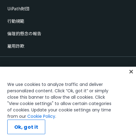
UiPath財団
行動規範
倫理的懸念の報告
雇用詐欺
We use cookies to analyze traffic and deliver
personalized content. Click “Ok, got it” or simply
close this banner to allow the all cookies. Click
信頼とセキュリティ
Terms of Use
Privacy Policy
Cookies Policy
"View cookie settings" to allow certain categories
Your Privacy Choices
of cookies. Update your cookie settings any time
The UiPath word mark, logos, and robots are registered trademarks
from our
Cookie Policy
.
owned by UiPath, Inc. and its affiliates. UiPath® is a registered trademark
in the United States and several countries across the globe. See TMEP
Ok, got it
906.