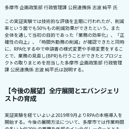
多摩市 企画政策部 行政管理課 公民連携係 志波 純平 氏
この実証実験では技術的な評価を主眼に行われたが、削減
率という面でも50％もの削減効果ができたという。また
全体を通して当初の目的であった「業務の効率化」、「正
確性の向上」、「時間外勤務の削減」が確認できたと同時
に、RPA化する中で申請書の様式変更や手順変更をするこ
とで、業務の見直し(BPR)も行うことができたとプロジェ
クトの取りまとめを担当した多摩市 企画政策部 行政管理
課 公民連携係 志波 純平氏は説明する。
【今後の展望】全庁展開とエバンジェリ
ストの育成
実証実験を経ていよいよ2019年9月よりRPAの本格導入を
開始する。今後の展開方法について、多摩市では作業時間
の多い上位20％の業務を外部のインテグレーターととも