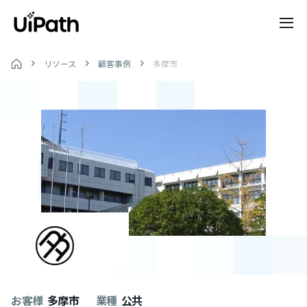
リソース
顧客事例
多摩市
お客様
多摩市
業種
公共