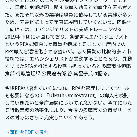
に、早期に削減時間に関する導入効果と効率化を図る考え
だ。またそれ以外の業務は職員に依存している業務が多い
ため、内製化によって庁内に展開していくという。内製化
に向けては、エバンジェリストの養成トレーニングを
2019年下期に計画しており、各部署にエバンジェリスト
というRPAに精通した職員を養成することで、庁内での
RPA導入を活性化させる狙いだ。また異動の比較的多い市
役所では、エバンジェリストが異動することもあり、異動
先でまたRPAを推進する役割も担っていると多摩市 企画政
策部 行政管理課 公民連携係 谷 真里子氏は語る。
今後RPAが増えていくにつれ、RPAを管理していくツール
も必要になるので「UiPath Orchestrator」の導入も検討
していきたいと全庁展開について余念がない。全庁にわた
る行政業務の効率化により、今後の多摩市での市民サービ
スの対応はさらに充実していくであろう。
→
事例をPDFで読む