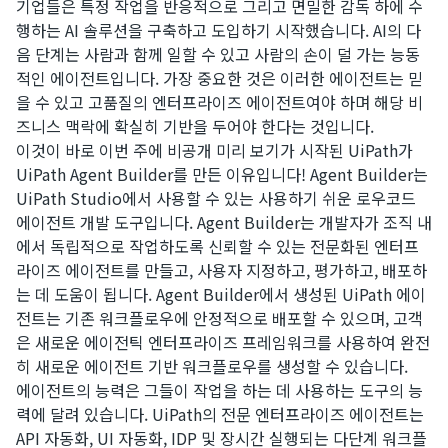
기업들은 특정 작업을 반응적으로 그리고 면밀한 감독 하에 수
행하는 AI 솔루션을 구축하고 도입하기 시작했습니다. AI의 다
음 단계는 사람과 함께 일할 수 있고 사람의 손이 덜 가는 능동
적인 에이전트입니다. 가장 중요한 것은 이러한 에이전트는 믿
을 수 있고 고품질의 엔터프라이즈 에이전트여야 하며 해당 비
즈니스 맥락에 확실히 기반을 두어야 한다는 것입니다.
이것이 바로 이번 주에 비공개 미리 보기가 시작된 UiPath가
UiPath Agent Builder를 만든 이유입니다! Agent Builder는
UiPath Studio에서 사용할 수 있는 사용하기 쉬운 로우코드
에이전트 개발 도구입니다. Agent Builder는 개발자가 조직 내
에서 독립적으로 작업하도록 신뢰할 수 있는 전문화된 엔터프
라이즈 에이전트를 만들고, 사용자 지정하고, 평가하고, 배포하
는 데 도움이 됩니다. Agent Builder에서 생성된 UiPath 에이
전트는 기존
워크플로우
에 안정적으로 배포할 수 있으며, 고객
은 새로운 에이전틱 엔터프라이즈 프레임워크를 사용하여 완전
히 새로운 에이전트 기반
워크플로우
를 생성할 수 있습니다.
에이전트의 능력은 그들이 작업을 하는 데 사용하는 도구의 능
력에 달려 있습니다. UiPath의 전문 엔터프라이즈 에이전트는
API 자동화, UI 자동화, IDP 및 장시간 실행되는 다단계
워크플