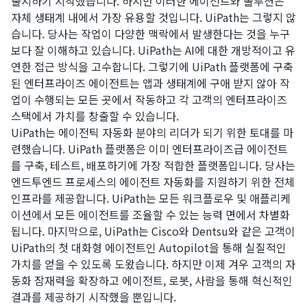
출시하기 시작했습니다. 하지만 이러한 에이전트와 솔루션은
자체 생태계 내에서 가장 유용할 것입니다. UiPath는 그렇지 않
습니다. 당사는 작업이 다양한 맥락에서 발생한다는 것을 누구
보다 잘 이해하고 있습니다. UiPath는 AI에 대한 개방적이고 유
연한 접근 방식을 고수합니다. 그렇기에 UiPath 플랫폼에 구축
된 엔터프라이즈 에이전트는 앱과 생태계에 구애 받지 않아 작
업이 수행되는 모든 곳에서 작동하고 각 고객의 엔터프라이즈
스택에서 가치를 창출할 수 있습니다.
UiPath는 에이전틱 자동화 분야의 리더가 되기 위한 토대를 마
련했습니다. UiPath 플랫폼은 이미 엔터프라이즈급 에이전트
를 구축, 테스트, 배포하기에 가장 적합한 플랫폼입니다. 당사는
엔드투엔드 프로세스의 에이전트 자동화를 지원하기 위한 전체
인프라를 제공합니다. UiPath는 모든
워크플로우
및 애플리케
이션에서 모든 에이전트를 조율할 수 있는 능력 면에서 차별화
됩니다. 마지막으로, UiPath는 Cisco와 Dentsu와 같은 고객이
UiPath의 첫 대화형 에이전트인 Autopilot을 통해 실질적인
가치를 얻을 수 있도록 도왔습니다. 하지만 이제 겨우 고객의 자
동화 잠재력을 확장하고 에이전트, 로봇, 사람을 통해 혁신적인
결과를 제공하기 시작했을 뿐입니다.