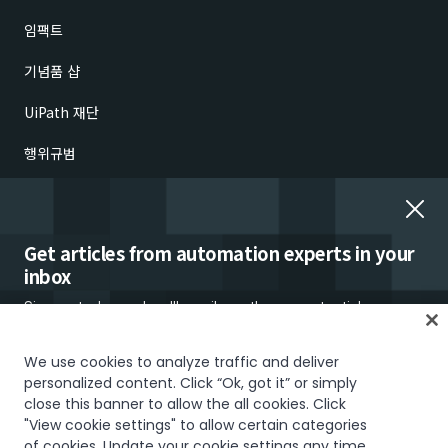
임팩트
기념품 샵
UiPath 재단
행위규범
윤리적 문제 보고
고용 문제
Get articles from automation experts in your
inbox
Sign up today and we'll email you the newest articles every
week.
We use cookies to analyze traffic and deliver
personalized content. Click “Ok, got it” or simply
신뢰 및 보안
Terms of Use
Privacy Policy
Cookies Policy
close this banner to allow the all cookies. Click
"View cookie settings" to allow certain categories
Your Privacy Choices
of cookies. Update your cookie settings any time