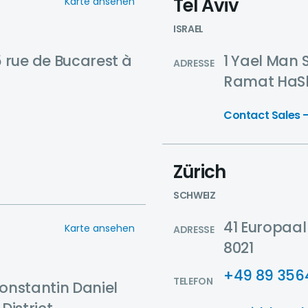
Tel Aviv
Karte ansehen
ISRAEL
 rue de Bucarest à
1 Yael Man S
ADRESSE
Ramat HaSha
Contact Sales -
Zürich
SCHWEIZ
41 Europaal
Karte ansehen
ADRESSE
8021
+49 89 356
TELEFON
Constantin Daniel