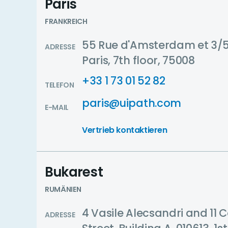
Paris
FRANKREICH
55 Rue d'Amsterdam et 3/5
ADRESSE
Paris, 7th floor, 75008
+33 1 73 01 52 82
TELEFON
paris@uipath.com
E-MAIL
Vertrieb kontaktieren
Bukarest
RUMÄNIEN
4 Vasile Alecsandri and 11 
ADRESSE