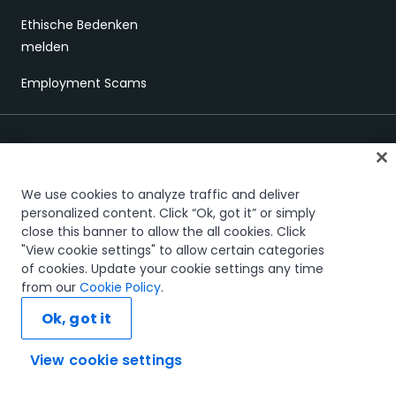
Ethische Bedenken
melden
Employment Scams
We use cookies to analyze traffic and deliver
personalized content. Click “Ok, got it” or simply
close this banner to allow the all cookies. Click
Vertrauen und Sicherheit
Terms of Use
Privacy Policy
Cookies Policy
"View cookie settings" to allow certain categories
Your Privacy Choices
of cookies. Update your cookie settings any time
The UiPath word mark, logos, and robots are registered
from our
Cookie Policy
.
trademarks owned by UiPath, Inc. and its affiliates. UiPath® is a
registered trademark in the United States and several countries
Ok, got it
across the globe. See TMEP 906.
© 2005-2026 UiPath. All rights reserved.
View cookie settings