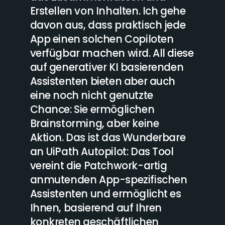
–
Erstellen von Inhalten. Ich gehe
Progr
cht –
davon aus, dass praktisch jede
egal,
lernen
App einen solchen Copiloten
wenige
nzen.
verfügbar machen wird. All diese
von t
gen
auf generativer KI basierenden
Statt
Assistenten bieten aber auch
kompl
tizen
eine noch nicht genutzte
entwic
eren,
Chance: Sie ermöglichen
Devel
Statt
Brainstorming, aber keine
den Pr
Aktion. Das ist das Wunderbare
neue 
an UiPath Autopilot: Das Tool
kompl
tizen
vereint die Patchwork-artig
entwic
eren,
anmutenden App-spezifischen
Devel
Assistenten und ermöglicht es
den P
aten
Ihnen, basierend auf Ihren
Autop
konkreten geschäftlichen
normal