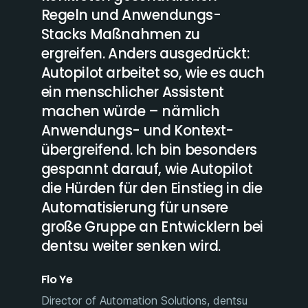
gerten
Regeln und Anwendungs-
autom
Stacks Maßnahmen zu
Prozes
s in
ergreifen. Anders ausgedrückt:
Vision
welle
Autopilot arbeitet so, wie es auch
unser
ein menschlicher Assistent
für Ci
machen würde – nämlich
Hemant
Anwendungs- und Kontext-
ette und
Executiv
übergreifend. Ich bin besonders
Betrieb
gespannt darauf, wie Autopilot
die Hürden für den Einstieg in die
Automatisierung für unsere
große Gruppe an Entwicklern bei
dentsu weiter senken wird.
Flo Ye
Director of Automation Solutions, dentsu