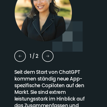
1
/
2
ionen
Seit dem Start von ChatGPT
Die n
tizen
kommen ständig neue App-
von U
z
spezifische Copiloten auf den
Devel
Markt. Sie sind extrem
neue 
ot für
leistungsstark im Hinblick auf
Insbe
von
das Zusammenfassen und
Studi