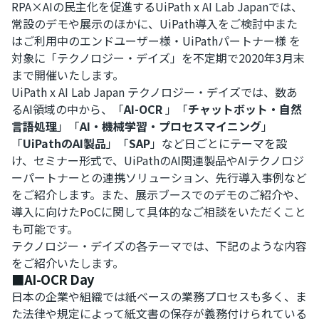
RPA×AIの民主化を促進するUiPath x AI Lab Japanでは、
常設のデモや展示のほかに、UiPath導入をご検討中また
はご利用中のエンドユーザー様・UiPathパートナー様 を
対象に「テクノロジー・デイズ」を不定期で2020年3月末
まで開催いたします。
UiPath x AI Lab Japan テクノロジー・デイズでは、数あ
るAI領域の中から、「
AI-OCR
」「
チャットボット・自然
言語処理
」「
AI・機械学習・プロセスマイニング
」
「
UiPathのAI製品
」「
SAP
」など日ごとにテーマを設
け、セミナー形式で、UiPathのAI関連製品やAIテクノロジ
ーパートナーとの連携ソリューション、先行導入事例など
をご紹介します。また、展示ブースでのデモのご紹介や、
導入に向けたPoCに関して具体的なご相談をいただくこと
も可能です。
テクノロジー・デイズの各テーマでは、下記のような内容
をご紹介いたします。
■AI-OCR Day
日本の企業や組織では紙ベースの業務プロセスも多く、ま
た法律や規定によって紙文書の保存が義務付けられている