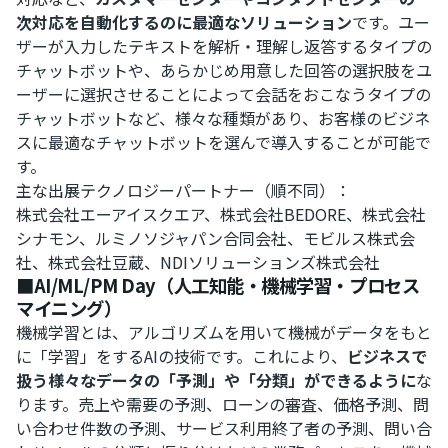
次対応を自動化するのに最適なソリューション
です。ユー
ザーが入力したテキストを解析・理解し返答するタイプの
チャットボットや、あらかじめ用意した回答の選択肢をユ
ーザーに選択させることによって会話をおこなうタイプの
チャットボットなど、様々な種類があり、お客様のビジネ
スに最適なチャットボットを選んで導入することが可能で
す。
主な出展テクノロジーパートナー（順不同）：
株式会社エーアイスクエア、株式会社BEDORE、株式会社
シナモン、ルミノソジャパン合同会社、モビルス株式会
社、株式会社豆蔵、NDIソリューションズ株式会社
■AI/ML/PM Day（人工知能・機械学習・プロセス
マイニング）
機械学習とは、アルゴリズムを用いて機械がデータをもと
に「学習」をするAIの技術です。これにより、
ビジネスで
扱う様々なデータの「予測」や「分類」ができるように
な
ります。売上や需要の予測、ローンの審査、価格予測、問
い合わせ件数の予測、サービス利用終了者の予測、問い合