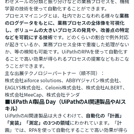
わせメールの分類と振り分けなどの業務プロセスを、機械
学習の技術を使って自動化することができます。
プロセスマイニングとは、社内でおこなわれる様々な
業務
のログデータをもとに、業務プロセスの全体像を可視化
し、ボリュームの大きいプロセスの発見や、改善点の特定
などを可能にする技術
です。どのくらいの割合で例外対応
が起きているか、業務プロセス全体で重複した処理がない
か、等の検知も可能です。UiPathのRPAを使って自動化す
ることで高い効果が得られるプロセスの提案などもおこな
うことができます。
主な出展テクノロジーパートナー（順不同）：
株式会社aiforce solutions、ABBYYジャパン株式会社、
EAGLYS株式会社、Celonis株式会社、株式会社ALBERT、
株式会社MeeCap、株式会社テンダ
■UiPath AI製品 Day（UiPathのAI関連製品やAIス
キル）
UiPathのAI関連製品は大きくわけて、
自動化の「計画」
「実装」「測定」の3つの領域
にわかれています。「計
画」では、RPAを使って自動化することで高い効果が得ら