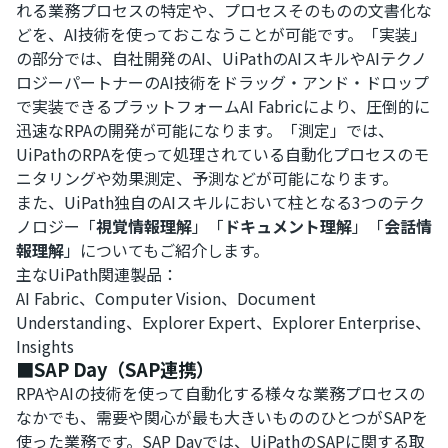
れる業務プロセスの特定や、プロセスそのものの文書化な
どを、AI技術を使っておこなうことが可能です。「実装」
の部分では、自社開発のAI、UiPathのAIスキルやAIテクノ
ロジーパートナーのAI技術をドラッグ・アンド・ドロップ
で実装できるプラットフォームAI Fabricにより、圧倒的に
迅速なRPAの開発が可能になります。「測定」では、
UiPathのRPAを使って処理されている自動化プロセスのモ
ニタリングや効果測定、予測などが可能になります。
また、UiPath独自のAIスキルにおいて柱となる3つのテク
ノロジー「
視覚情報理解
」「
ドキュメント理解
」「
会話情
報理解
」についてもご紹介します。
主なUiPath関連製品：
AI Fabric、Computer Vision、Document
Understanding、Explorer Expert、Explorer Enterprise、
Insights
■SAP Day（SAP連携）
RPAやAIの技術を使って自動化する様々な業務プロセスの
なかでも、需要や関心が最も大きいもののひとつがSAPを
使った業務です。SAP Dayでは、UiPathのSAPに関する取