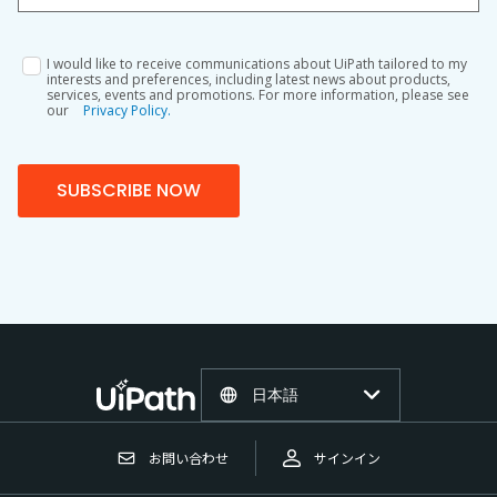
I would like to receive communications about UiPath tailored to my
interests and preferences, including latest news about products,
services, events and promotions. For more information, please see
our
Privacy Policy.
SUBSCRIBE NOW
日本語
お問い合わせ
サインイン