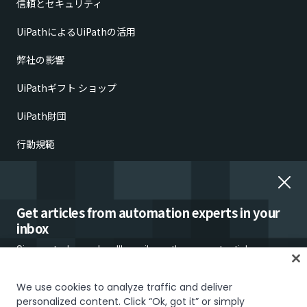
信頼とセキュリティ
UiPathによるUiPathの活用
弊社の影響
UiPathギフト ショップ
UiPath財団
行動規範
倫理的懸念の報告
雇用詐欺
Get articles from automation experts in your
inbox
Sign up today and we'll email you the newest articles every
week.
We use cookies to analyze traffic and deliver
personalized content. Click “Ok, got it” or simply