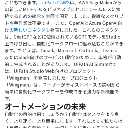
こともできます。
UiPathとAWS
は、AWS SageMakerから
の新しいMLモデルをビジネスプロセスにシームレスに接
続するための統合を共同で開発しました。複雑なスクリプ
トや手作業は不要です。 また、OpenAIとAzure OpenAI向
けの
新しいコネクタ
も発表しました。これらのコネクタ
は、ChatGPTなどに使用されているGPTモデルをStudio
上で呼び出し、自動化ワークフローに組み込むことができ
ます。たとえば、Gmail、Microsoft Outlook、Teams、
またはSlack向けのサービス自動化のために、応答が自動
的に生成されることがあります。 UiPath AI Summitで
は、UiPath Studio Web向けのプロジェクト
「Wingman」を発表しました。プロジェクト
「Wingman」は、ユーザーがテキストベースの説明から
簡単に自動化ワークフローを作成できる強力な新機能で
す。
オートメーションの未来
自動化の目的は何でしょうか？自動化はタスクをより良
く、より速く、より簡単にします。それによって私たちは
「業務」から解放され、大切なことに集中することがで