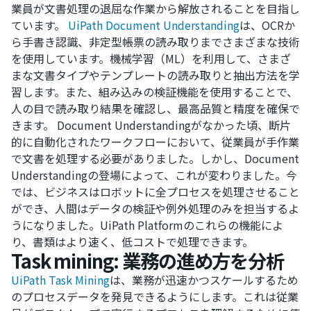
業員が文書処理の退屈な作業から解放されることを目指し
ています。
UiPath Document Understanding
は、OCRか
ら手書き認識、非定型帳票の読み取りまでさまざまな技術
を使用しています。機械学習（ML）を利用して、さまざ
まな文書タイプやテンプレートの読み取りと抽出方法を学
習します。また、組み込みの検証機能を使用することで、
人の目で読み取り結果を確認し、最高品質と精度を確保で
きます。 Document Understandingがなかった頃、断片
的に自動化されたワークフローにおいて、従業員が手作業
で文書を処理する必要がありました。しかし、Document
Understandingの登場によって、これが変わりました。今
では、ビジネスはロボットに全プロセスを処理させること
ができ、人間はデータの検証や例外処理のみを担当するよ
うになりました。UiPath Platformのこれらの機能によ
り、書類はより速く、低コストで処理できます。
Task mining: 業務の進め方を分析
UiPath Task Mining
は、業務が迅速かつスケールするため
のプロセスデータを発見できるようにします。これは従業