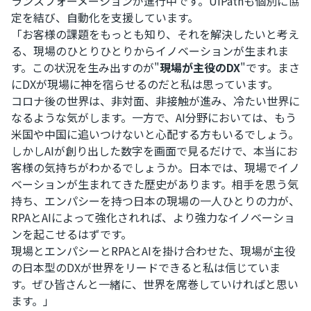
ランスフォーメーションが進行中です。UiPathも個別に協
定を結び、自動化を支援しています。
「お客様の課題をもっとも知り、それを解決したいと考え
る、現場のひとりひとりからイノベーションが生まれま
す。この状況を生み出すのが"
現場が主役のDX
"です。まさ
にDXが現場に神を宿らせるのだと私は思っています。
コロナ後の世界は、非対面、非接触が進み、冷たい世界に
なるような気がします。一方で、AI分野においては、もう
米国や中国に追いつけないと心配する方もいるでしょう。
しかしAIが創り出した数字を画面で見るだけで、本当にお
客様の気持ちがわかるでしょうか。日本では、現場でイノ
ベーションが生まれてきた歴史があります。相手を思う気
持ち、エンパシーを持つ日本の現場の一人ひとりの力が、
RPAとAIによって強化されれば、より強力なイノベーショ
ンを起こせるはずです。
現場とエンパシーとRPAとAIを掛け合わせた、現場が主役
の日本型のDXが世界をリードできると私は信じていま
す。ぜひ皆さんと一緒に、世界を席巻していければと思い
ます。」