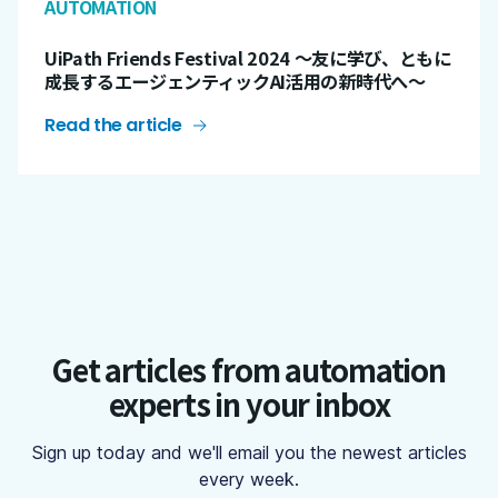
AUTOMATION
UiPath Friends Festival 2024 ～友に学び、ともに
成長するエージェンティックAI活用の新時代へ～
Read the article
Get articles from automation
experts in your inbox
Sign up today and we'll email you the newest articles
every week.