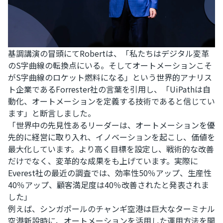
基調講演の冒頭にてRobertは、「私たちはデジタル変革
のS字曲線の転換点にいる。そしてオートメーションこそ
がS字曲線のロケット燃料になる」という世界的アナリス
ト企業であるForrester社の言葉を引用し、「UiPathは自
動化、オートメーションを定義する技術であると信じてい
ます」と断言しました。
「世界中の先見性あるリーダーは、オートメーションを優
先的に経営に取り入れ、イノベーションを起こし、価値を
最大化しています。より高く目標を設定し、戦術的な改善
だけでなく、変革的な成果をも上げています。実際に
Everest社の最近の調査では、効率性50％アップ、生産性
40％アップ、顧客満足度は40％改善されたと発表されま
した」
例えば、シンガポールのチャンギ空港は巨大なターミナル
空港新設時に、オートメーションを活用した運用方法を開