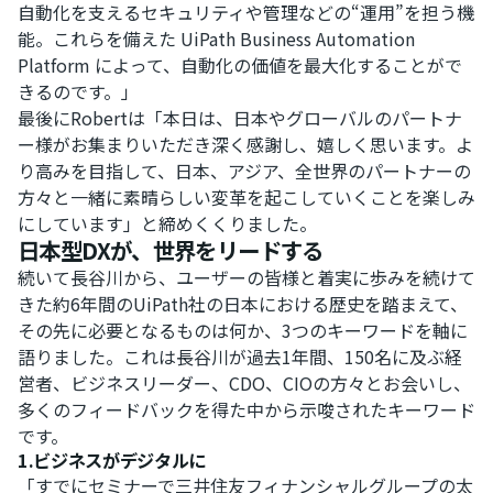
自動化を支えるセキュリティや管理などの“運用”を担う機
能。これらを備えた UiPath Business Automation
Platform によって、自動化の価値を最大化することがで
きるのです。」
最後にRobertは「本日は、日本やグローバルのパートナ
ー様がお集まりいただき深く感謝し、嬉しく思います。よ
り高みを目指して、日本、アジア、全世界のパートナーの
方々と一緒に素晴らしい変革を起こしていくことを楽しみ
にしています」と締めくくりました。
日本型DXが、世界をリードする
続いて長谷川から、ユーザーの皆様と着実に歩みを続けて
きた約6年間のUiPath社の日本における歴史を踏まえて、
その先に必要となるものは何か、3つのキーワードを軸に
語りました。これは長谷川が過去1年間、150名に及ぶ経
営者、ビジネスリーダー、CDO、CIOの方々とお会いし、
多くのフィードバックを得た中から示唆されたキーワード
です。
1.ビジネスがデジタルに
「すでにセミナーで三井住友フィナンシャルグループの太