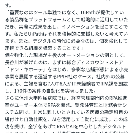
す。
「重要なのはツール単独ではなく、UiPathが提供してい
る製品群をプラットフォームとして戦略的に活用していた
だき、実際に成果を出し、イノベーションを起こすことで
す。私たちUiPathはそれを積極的に支援したいと考えてい
ます。また、デジタルの時代に必要なのは、個を強化して
連携できる組織を構築することです」
個を強化した現場が主役のオートメーションの例として、
長谷川が挙げたのは、まずは総合ディスカウントストア
「ドン・キホーテ」をはじめ、多彩な店舗形態による小売
事業を展開する運営するPPIH社のケース。社内外の公募
による、主婦を含む7人中6人がIT未経験者でRPA課を創設
し、170件の案件の自動化を実現しました。
さらに信州大学附属病院では、経営管理部門内のRPA推進
室がユーザー主体でRPAを開発。受発注管理と財務会計シ
ステム間で、非常に難しいとされている医療の勘定科目の
紐付けと自動仕訳を、AIを活用して自動化に成功。この成
功を受け、全学をあげてRPAとAIを中心としたデジタルト