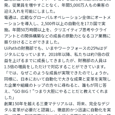
発。従業員を増やすことなく、年間5,000万人もの乗客の
迎え入れを可能にしました。
電通は、広範なグローバルオペレーション全体にオートメ
ーションを導入し、2,500件以上の自動化を17カ国で実
施。年間50万時間以上を、クリエイティブ思考やクライ
アントとの関係構築などの成長の原動力となるコア業務に
振り分けることができました。
UiPathの財務部でも、いまやワークフォースの25%はデ
ジタルになっています。2018年以降、私たちは約7倍の収
益を上げるまでに成長してきましたが、財務部の人員は
1.5倍の増員をしただけで対応することができています。
「では、なぜこのような成長が実現できたのでしょうか。
同様に、日本において自動化で大きな成果と変革を実現し
た企業や組織のトップの方々に尋ねると、誰もが同じ答
え、“GO BIG！”つまり大胆にやることだと教えてくれま
した」
創業150年を越える三菱マテリアルは、将来、完全なデジ
タル変革が必要だと認識し、徹底的かつ迅速に自動化を実