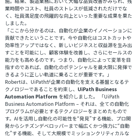
施。結果、製造業務において大幅な品質改善がみられ、残
業時間やコスト、社員のストレスが低減されただけでな
く、社員満足度の飛躍的な向上といった重要な成果を果た
しました。
「ここから分かるのは、自動化が企業のイノベーションに
貢献できたということです。今や自動化はコストカットや
効率性アップではなく、新しいビジネスと収益源を生み出
すことを可能にし、顧客体験を改善し、さらにセールスの
能力をも高めるのです。つまり、自動化によって変革を目
指すのであれば、自動化のポテンシャルを最大限に発揮で
きるように正しい軌道に乗ることが重要です。」
Robertは、UiPathが企業の自動化を支える基盤となるテ
クノロジーであることを約束し、
UiPath Business
Automation Platform
を紹介しました。 「UiPath
Business Automation Platform – それは、全ての自動化
プログラムが必要とするテクノロジーをまとめたもので
す。AIを活用し自動化の可能性を“発見”する機能、プロ開
発からシチズンデベロッパーまで幅広くかつ強力に“自動
化”する機能、そして大規模でミッションクリティカルな