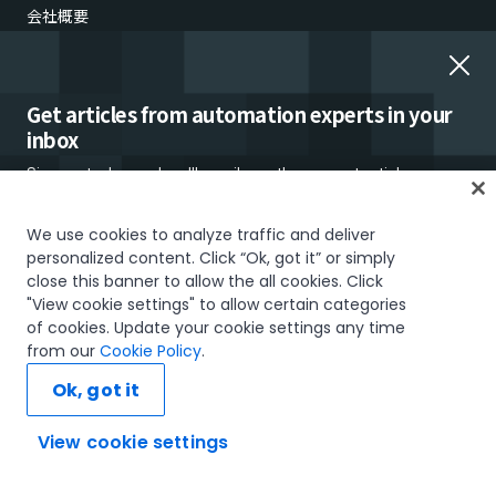
会社概要
UiPath.ai
採用情報
Get articles from automation experts in your
inbox
Careers Blog
Sign up today and we'll email you the newest articles every
ニュースルーム
week.
We use cookies to analyze traffic and deliver
IR（投資家向け情報）
personalized content. Click “Ok, got it” or simply
close this banner to allow the all cookies. Click
信頼とセキュリティ
"View cookie settings" to allow certain categories
of cookies. Update your cookie settings any time
UiPathによるUiPathの活用
I would like to receive communications about UiPath tailored to my interests
from our
Cookie Policy
.
and preferences, including latest news about products, services, events and
promotions. For more information, please see our
Privacy Policy.
弊社の影響
Ok, got it
UiPathギフト ショップ
Subscribe now
View cookie settings
UiPath財団