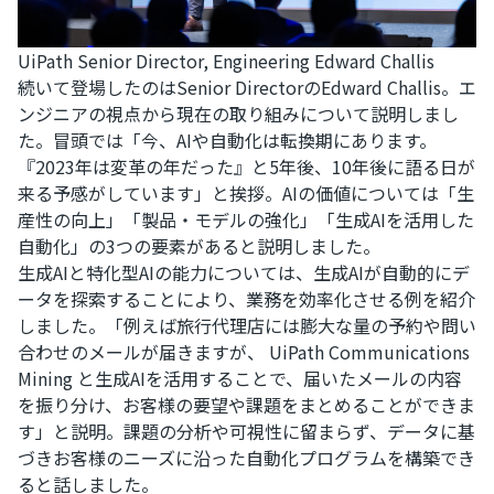
UiPath Senior Director, Engineering Edward Challis
続いて登場したのはSenior DirectorのEdward Challis。エ
ンジニアの視点から現在の取り組みについて説明しまし
た。冒頭では「今、AIや自動化は転換期にあります。
『2023年は変革の年だった』と5年後、10年後に語る日が
来る予感がしています」と挨拶。AIの価値については「生
産性の向上」「製品・モデルの強化」「生成AIを活用した
自動化」の3つの要素があると説明しました。
生成AIと特化型AIの能力については、生成AIが自動的にデ
ータを探索することにより、業務を効率化させる例を紹介
しました。「例えば旅行代理店には膨大な量の予約や問い
合わせのメールが届きますが、 UiPath Communications
Mining と生成AIを活用することで、届いたメールの内容
を振り分け、お客様の要望や課題をまとめることができま
す」と説明。課題の分析や可視性に留まらず、データに基
づきお客様のニーズに沿った自動化プログラムを構築でき
ると話しました。