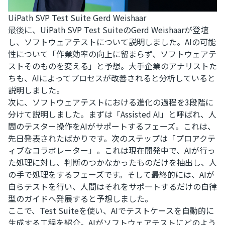
UiPath SVP Test Suite Gerd Weishaar
最後に、UiPath SVP Test SuiteのGerd Weishaarが登壇
し、ソフトウェアテストについて説明しました。AIの可能
性について「作業効率の向上に留まらず、ソフトウェアテ
ストそのものを変える」と予想。大手企業のアナリストた
ちも、AIによってプロセスが改善されると分析していると
説明しました。
次に、ソフトウェアテストにおける進化の過程を3段階に
分けて説明しました。まずは「Assisted AI」と呼ばれ、人
間のテスター操作をAIがサポートするフェーズ。これは、
先日発表されたばかりです。次のステップは「プロアクテ
ィブなコラボレーター」。これは現在開発中で、AIが行っ
た処理に対し、判断のつかなかったものだけを抽出し、人
の手で処理をするフェーズです。そして最終的には、AIが
自らテストを行い、人間はそれをサポ―トするだけの自律
型のガイドへ発展すると予想しました。
ここで、Test Suiteを使い、AIでテストケースを自動的に
生成する工程を紹介。AIがソフトウェアテストにどのよう