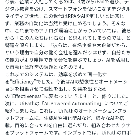
今後、企業に入社してくるのは、3歳からiPadで遊び、デ
ジタル教育を受け、スマートフォンを使いこなすデジタル
ネイティブ世代。この世代はRPAやAIを難しいとは感じ
ず、業務の自動化は当然と受け止めるでしょう。そんな
中、これまでのアナログ環境にしがみついていては、彼ら
から「この人たちは化石だ」と思われてしまうのでは、と
警鐘を鳴らします。「彼らは、有名企業や大企業だから、
という理由で自分の働く会社を選んだりはせず、自分たち
の能力がより発揮できる会社を選ぶでしょう。AIを活用し
た自動化は経営の課題となるのです。
これまでのシステムは、効率を求めて画一化す
る“Efficiency”でした。今後はAIの想像性とオートメーシ
ョンを相乗させて個性を出し、効果を出すため
の“Effectiveness”に変わっていきます」と、語りました。
次に、UiPathの「AI-Powered Automation」についてご
紹介しました。これは、UiPathのオートメーションプラ
ットフォームに、生成AIや特化型AIなど、様々なAIを搭
載。目的に合ったAIを自由に選んだり、組み合わせたりす
るプラットフォームです。インプットでは、UiPathのロボ