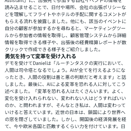
Assistant」に、出張先で参加する自社イベントの情報を
読み込ませることで、日付や場所、会社の出張ポリシーな
どを理解してフライトやホテルの手配に関するコメントが
もらえる流れを披露しました。他にも、該当のイベントに
自分の顧客が参加するかを尋ねると、マーケティングツー
ルから参加者の情報を取得し、顧客管理システムから詳細
情報を取得できる様子や、出張後の経費精算レポートが数
クリックで作成できる様子をご紹介しました。
勇気を持って変革を受け入れる
デモを受けてDanielは「ルーチンタスクの実行において、
人間は司令塔となるでしょう。AIが全てを行えるようにな
ったとき、人間の役割は善と悪の判断だと考えます」と話
しました。最後に、AIによる変革を恐れる人に対してこう
述べました。「変革を恐れる人はたくさんいます。よく、
変化を受け入れられない、変われない人はどうすればいい
のか、と問われますが、そんなとき私は、人間は変わって
いけると答えています。近世の日本は、鎖国により世界へ
の窓を閉ざしていました。しかし、開国後の経済発展を経
て、今や欧米各国と匹敵するくらい力を付けています。日