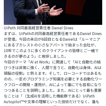
UiPath 共同最高経営責任者 Daniel Dines​
まずは、UiPathの共同最高経営責任者であるDaniel Dines​
が登壇。今回の来日が6回目となるDanielは「ルーマニア
にあるブカレストの小さなアパートで始まった会社が、
10年でこのように多くのクライアントの皆様とご一緒で
きるのが夢のよう」と挨拶しました。
今回のテーマ「AI at Work」に関連して「AIと自動化の結
びつきは非常に強く、人間で言うと、自動化は身体、AIは
頭脳の役割」と例えます。そして、ローコードではあるも
のの、一定のプログラミング知識を必要とする自動化ワー
クフローの開発・運用が、AIによって誰にでも容易になり
つつあることを説明しました。また、AIにとって最も重要
なことは「（生成AIを活用した機能群である）UiPath
Autopilot™や文章の理解といった技術だけでなく、誰も