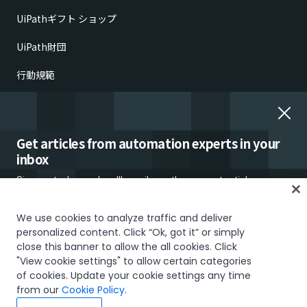
UiPathギフト ショップ
UiPath財団
行動規範
倫理的懸念の報告
雇用詐欺
Get articles from automation experts in your
inbox
Sign up today and we'll email you the newest articles every
week.
We use cookies to analyze traffic and deliver
personalized content. Click “Ok, got it” or simply
close this banner to allow the all cookies. Click
信頼とセキュリティ
Terms of Use
Privacy Policy
Cookies Policy
"View cookie settings" to allow certain categories
Your Privacy Choices
of cookies. Update your cookie settings any time
I would like to receive communications about UiPath tailored to my interests
The UiPath word mark, logos, and robots are registered trademarks
from our
Cookie Policy
.
and preferences, including latest news about products, services, events and
owned by UiPath, Inc. and its affiliates. UiPath® is a registered trademark
promotions. For more information, please see our
Privacy Policy.