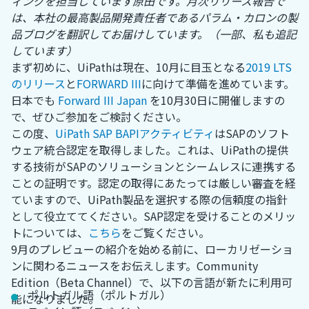
ィングを担当しています原田です。月次リリース報告で
は、本社の最高製品開発責任者であるパラム・カロンの製
品ブログを翻訳してお届けしています。（一部、私も追記
しています）
まず初めに、UiPathは現在、10月に目玉となる
2019 LTS
のリリース
と
FORWARD III
に向けて準備を進めています。
日本でも
Forward III Japan
を10月30日に開催しますの
で、ぜひご参加をご検討ください。
この度、
UiPath SAP BAPIアクティビティ
はSAPのソフト
ウェア統合認定を取得しました。これは、UiPathの提供
する技術がSAPのソリューションとシームレスに連携する
ことの証明です。認定の取得にあたっては厳しい審査を経
ていますので、UiPath製品を選択する際の信頼度の指針
として役立ててください。SAP認定を受けることのメリッ
トについては、
こちら
をご覧ください。
9月のプレビューの紹介を始める前に、ローカリゼーショ
ンに関わるニュースをお伝えします。Community
Edition（Beta Channel）で、以下の言語が新たに利用可
ポルトガル語（ポルトガル）
能になりました。