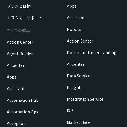
プランと価格
Apps
カスタマーサポート
Assistant
Robots
すべての製品
Action Center
Action Center
Document Understanding
Agent Builder
AI Center
AI Center
Data Service
Apps
Insights
Assistant
Integration Service
Automation Hub
IXP
Automation Ops
Marketplace
Autopilot