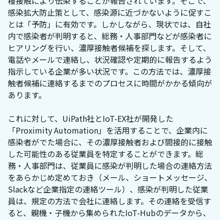
種接触により伝染することが報告されています。そこで、
感染拡大防止策として、感染源に近づかないように促すこ
とは「予防」に有効です。しかしながら、現状では、自社
内で感染者が判明すると、総務・人事部門などが感染者に
ヒアリングを行い、濃厚接触者候補を探します。そして、
電話やメールで連絡し、状況確認や定期的に報告するよう
指示している企業が多い状況です。この方法では、濃厚接
触者候補に連絡するまでのプロセスに時間がかかる傾向が
あります。
これに対して、UiPath社とIoT-EX社が開発した
「Proximity Automation」を活用することで、企業内に
感染者がでた場合に、その濃厚接触者および間接的に接触
した可能性のある従業員を特定することができます。総
務・人事部門は、従業員に感染が判明した場合の連絡方法
をあらかじめ定めておき（メール、ショートメッセージ、
Slackなど企業指定の連絡ツール）、感染が判明した従業
員は、規定の方法で会社に連絡します。その連絡を受信す
ると、親機・子機から集められたIoT-Hubのデータから、