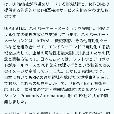
は、UiPath社が市場をリードするRPA技術と、IoT-EX社の
提供する先進的なIoT相互接続サービスを組み合わせたも
のです。
UiPath社は、ハイパーオートメーションを提唱し、RPAに
よる企業の働き方改革を支援しています。ハイパーオート
メーションとは、IoTやAI、機械学習、その他自動化ツー
ルなどを組み合わせて、エンドツーエンドで自動化する領
域を拡大して、企業の可能性を最大限に引き出すための概
念と実装方法です。日本においては、ソフトウェアロボッ
トがルールベースのPC作業を代理で行うという狭義のRPA
のイメージが定着してきました。しかしUiPath社では、
日本においてもRPAの適用領域を拡げた大規模事例を有し
ており、これらの知見を活かして、「RPA×IoT」技術を
応用した、接触者の特定・機器情報制御のためのソリュー
ション「Proximity Automation」をIoT-EX社と共同で開
発しました。
本ソリューションの開発においては、まずIoT-EX社が、親