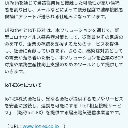
UiPathを通じて当該従業員と接触した可能性が高い候補
者を割り出し、メールなどによって数分程度で濃厚接触者
候補にアラートが送られる仕組みになっています。
UiPath社とIoT-EX社は、本ソリューションを通じて、新
型コロナウイルス感染症対策として、従業員やその家族の
命を守り、企業の存続を支援するためのサービスを提供
し、社会に貢献していきます。さらに、感染症対策として
の需要が落ち着いた後も、本ソリューションを企業のBCP
対策や業務生産性向上支援のためのツールとして提供して
いきます。
IoT-EX社について
IoT-EX株式会社は、異なる会社が提供するモノやサービス
を安全に接続し、連携を可能にする「IoT相互接続サービ
ス」（略称IoT-EX）を提供する届出電気通信事業者です。
（ URL :
www.iot-ex.co.jp
）