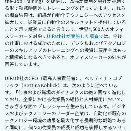
the-Job Training）を提供し、29%が費用を会社が補助す
る形で勤務時間外にトレーニングを行っています。これら
の調査結果は、組織が自動化テクノロジーへのアクセスを
拡大して、従業員に自動化のスキルセットを提供している
ことを示す証拠であると言えます。世界4,500人のオフィ
スワーカーを対象に
UiPath社が実施した調査
では、今後
の仕事における成功のために、デジタルおよびテクノロジ
ーのスキルアップのトレーニングへの投資に雇用主はもっ
と積極的になるべきであると、オフィスワーカーの91%が
回答しています。
UiPath社のCPO（最高人事責任者）、ベッティナ・コブ
リック（Bettina Koblick）は、次のように述べていま
す。「仕事および職場のダイナミクスは絶え間なく進化し
ており、企業における従業員の維持と人材採用において、
さまざまな面でプレッシャーを生み出しています。ビジネ
スおよびテクノロジーのリーダー企業は、自動化が既存の
テクノロジー環境の効果を最大化する長期的な戦略である
と同時に、個々の従業員の成長と成功を後押しするソリュ