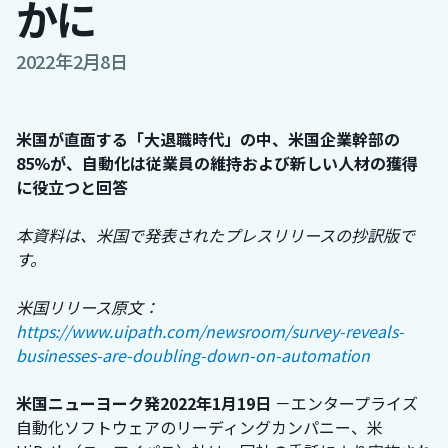
かに
2022年2月8日
米国が直面する「大退職時代」の中、米国企業幹部の
85%が、自動化は従業員の維持および新しい人材の獲得
に役立つと回答
本資料は、米国で発表されたプレスリリースの抄訳版で
す。
米国リリース原文：
https://www.uipath.com/newsroom/survey-reveals-
businesses-are-doubling-down-on-automation
米国ニューヨーク発2022年1月19日
－エンタープライズ
自動化ソフトウェアのリーディングカンパニー、米