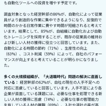
も自動化ツールへの投資を増やす予定です。
調査対象となった経営幹部の86%が、自動化によって従業
員がより創造的な作業に集中できるようになり、反復的で
時間のかかる日常作業に費やす時間が短縮されると考えて
います。結果として、85%が、自組織に自動化および自動
化トレーニングを採用することが、既存の従業員の維持お
よび新しい人材の獲得に役立つと回答しています。また、
自動化による時間の節約（71%）、生産性の向上
（63%）、コスト削減（59%）によって、自社のパフォー
マンスが向上すると考えていることが明らかになりまし
た。
多くの大規模組織が、「大退職時代」問題の解決に直面し
ている：
経営幹部の62%が、自社の現在の人手不足への
対応に苦慮していると回答しています。人手不足により各
企業が直面している課題には、必要な仕事を処理できる新
しい人材の獲得に苦慮（74%）、必要な仕事の管理能力
を有している人材の離職（69%）、入社や退社の率が高