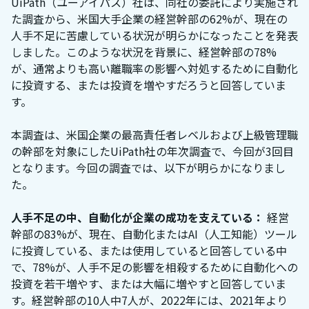
UiPath（ユーアイパス）社は、同社の委託により実施され
た調査から、米国大手企業の経営幹部の62%が、現在の
人手不足に苦慮している状況が明らかになったことを発表
しました。このような状況を背景に、経営幹部の78%
が、通常よりも高い離職率の影響へ対処するために自動化
に投資する、または投資を増やすだろうと回答していま
す。
本調査は、米国企業の最高責任者レベルおよび上級管理職
の幹部を対象にしたUiPath社の年次調査で、今回が3回目
となります。今回の調査では、以下が明らかになりまし
た。
人手不足の中、自動化が企業の成功を支えている：
経営
幹部の83%が、現在、自動化またはAI（人工知能）ツール
に投資している、または使用していると回答している中
で、78%が、人手不足の影響を相殺するために自動化への
投資を若干増やす、または大幅に増やすと回答していま
す。経営幹部の10人中7人が、2022年には、2021年より